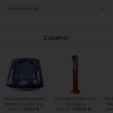
Ersatzteil-Anfrage
Zubehör
BFT Drahtloses digitales
BFT Espas 10 Money Box
BFT 
Codeschloss QBO Touch
Plus Säule -
Säu
10 Kanal 433 MHz
Programmierbar
jetzt nur
118,43 €
*
jetzt nur
1.910,18 €
*
jetz