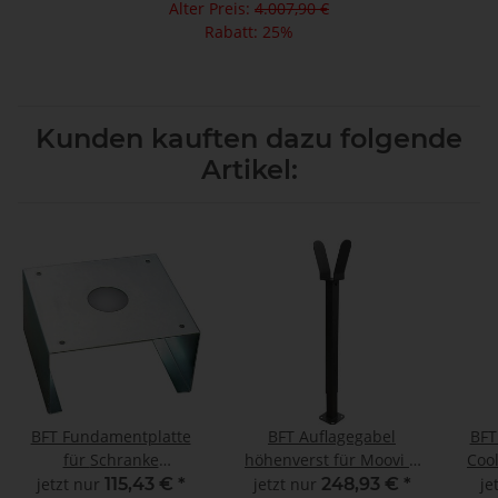
Alter Preis:
4.007,90 €
Rabatt:
25%
Kunden kauften dazu folgende
Artikel:
BFT Fundamentplatte
BFT Auflagegabel
BFT
für Schranke
höhenverst für Moovi u
Coo
Michelangelo
Michelangelo
jetzt nur
115,43 €
*
jetzt nur
248,93 €
*
je