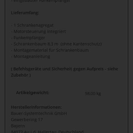
- eingebauter Funkempfänger
Lieferumfang:
- 1 Schrankenagregat
- Motorsteuerung integriert
- Funkempfänger
- Schrankenbaum 8,3 m (ohne Kantenschutz)
- Montagematerial für Schrankenbaum
- Montageanleitung
( Befehlsgeräte und Sicherheit gegen Aufpreis - siehe
Zubehör )
Artikelgewicht:
98,00
kg
Herstellerinformationen:
Bauer-Systemtechnik GmbH
Gewerbering 17
Bayern
84072 Au i.d. Hallertau, Deutschland