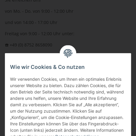
von Mo. - Do. von 9:00 - 12:00 Uhr
und von 14:00 - 17:00 Uhr
Freitag von 9:00 - 12:00 Uhr unter:
☎️ +49 (0) 8752 8658090
per Fax: +49 (0) 8752 - 9599
Wie wir Cookies & Co nutzen
oder über unser
Kontaktformular
BFT - Autorisierter Fachhändler
Wir verwenden Cookies, um Ihnen ein optimales Erlebnis
unserer Website zu bieten. Dazu zählen Cookies, die für
den Betrieb der Seite technisch notwendig sind, während
andere uns helfen, unsere Website und Ihre Erfahrung
damit zu verbessern. Klicken Sie auf „Alle akzeptieren“,
um der Nutzung zuzustimmen. Klicken Sie auf
„Konfigurieren“, um die Cookie-Einstellungen anzupassen.
Ihre Einstellungen können Sie über das Fingerabdruck-
Icon (unten links) jederzeit ändern. Weitere Informationen