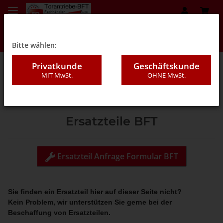
Bitte wählen:
Privatkunde
Geschäftskunde
MIT MwSt.
OHNE MwSt.
Startseite
Ersatzteile BFT
Ersatzteil Anfrage Formular BFT

Sie finden ein Ersatzteil hier auf dieser Seite nicht?
Kein Problem, wir unterstützen Sie gerne bei der
Beschaffung von Ersatzteilen.