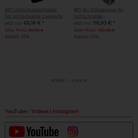
BFT Lichtschrankenhalter
BFT Alu Ständerpaar für
für Lichtschranke Compacta
Lichtschranke
Desme/Thea/Compacta
jetzt nur
65,18 €
*
jetzt nur
116,93 €
*
Alter Preis:
86,90 €
Alter Preis:
155,90 €
Rabatt:
25%
Rabatt:
25%
Artikel 1 - 4 von 4
YouTube - Videos | Instagram