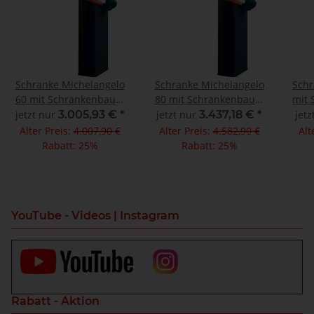
Schranke Michelangelo
Schranke Michelangelo
Sch
60 mit Schrankenbaum
80 mit Schrankenbaum
mit
6m
8m
jetzt nur
3.005,93 €
*
jetzt nur
3.437,18 €
*
jet
Alter Preis:
4.007,90 €
Alter Preis:
4.582,90 €
Alt
Rabatt:
25%
Rabatt:
25%
YouTube - Videos | Instagram
Rabatt - Aktion