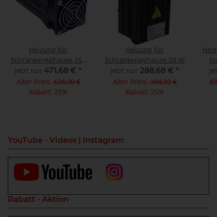
Heizung für
Heizung für
Heiz
Schrankengehäuse 250
Schrankengehäuse 50 W
In
W
jetzt nur
471,68 €
*
jetzt nur
288,68 €
*
je
Alter Preis:
628,90 €
Alter Preis:
384,90 €
Al
Rabatt:
25%
Rabatt:
25%
YouTube - Videos | Instagram
Rabatt - Aktion