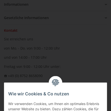
Informationen
Gesetzliche Informationen
Kontakt
Sie erreichen uns
von Mo. - Do. von 9:00 - 12:00 Uhr
und von 14:00 - 17:00 Uhr
Freitag von 9:00 - 12:00 Uhr unter:
☎️ +49 (0) 8752 8658090
per Fax: +49 (0) 8752 - 9599
Wie wir Cookies & Co nutzen
oder über unser
Kontaktformular
BFT - Autorisierter Fachhändler
Wir verwenden Cookies, um Ihnen ein optimales Erlebnis
unserer Website zu bieten. Dazu zählen Cookies, die für