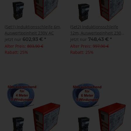
(Set1) Induktionsschleife 6m,
(Set2) Induktionsschleife
Auswerteeinheit 230V AC
12m, Auswerteeinheit 230V
AC
jetzt nur
602,93 €
*
jetzt nur
748,43 €
*
Alter Preis:
803,90 €
Alter Preis:
997,90 €
Rabatt:
25%
Rabatt:
25%