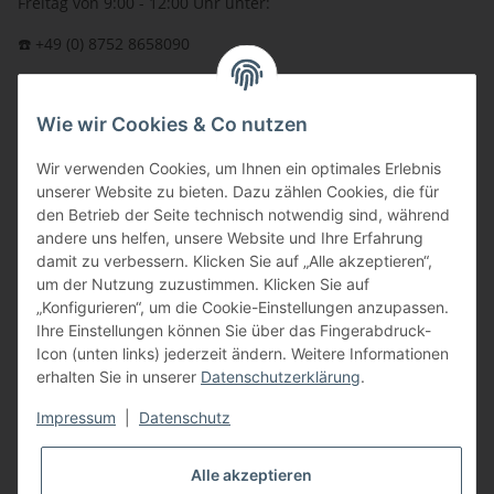
Freitag von 9:00 - 12:00 Uhr unter:
☎️ +49 (0) 8752 8658090
per Fax: +49 (0) 8752 - 9599
Wie wir Cookies & Co nutzen
oder über unser
Kontaktformular
BFT - Autorisierter Fachhändler
Wir verwenden Cookies, um Ihnen ein optimales Erlebnis
unserer Website zu bieten. Dazu zählen Cookies, die für
den Betrieb der Seite technisch notwendig sind, während
andere uns helfen, unsere Website und Ihre Erfahrung
damit zu verbessern. Klicken Sie auf „Alle akzeptieren“,
um der Nutzung zuzustimmen. Klicken Sie auf
„Konfigurieren“, um die Cookie-Einstellungen anzupassen.
Ihre Einstellungen können Sie über das Fingerabdruck-
Icon (unten links) jederzeit ändern. Weitere Informationen
erhalten Sie in unserer
Datenschutzerklärung
.
Impressum
|
Datenschutz
Alle akzeptieren