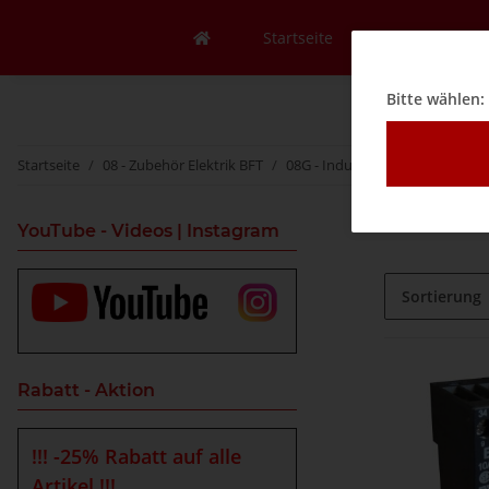
Startseite
Mein Konto
Bitte wählen:
Startseite
08 - Zubehör Elektrik BFT
08G - Induktionsschleife
08G
YouTube - Videos | Instagram
Sortierung
Rabatt - Aktion
!!! -25% Rabatt auf alle
Artikel !!!