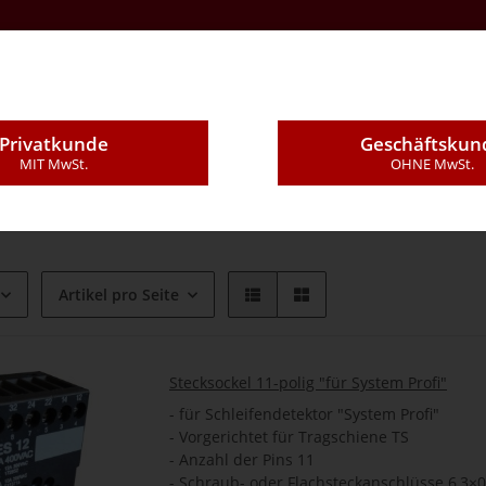
Kontakt
Über Uns
E-Mail
Montageleistung
Privatkunde
Geschäftskun
G - Schleifendetektoren
MIT MwSt.
OHNE MwSt.
Artikel pro Seite
Stecksockel 11-polig "für System Profi"
- für Schleifendetektor "System Profi"
- Vorgerichtet für Tragschiene TS
- Anzahl der Pins 11
- Schraub- oder Flachsteckanschlüsse 6,3×