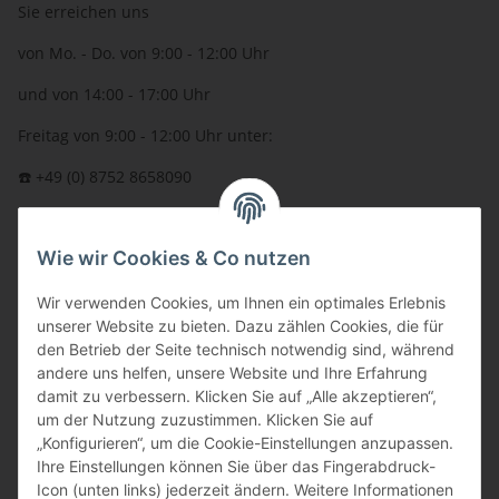
Sie erreichen uns
von Mo. - Do. von 9:00 - 12:00 Uhr
und von 14:00 - 17:00 Uhr
Freitag von 9:00 - 12:00 Uhr unter:
☎️ +49 (0) 8752 8658090
per Fax: +49 (0) 8752 - 9599
Wie wir Cookies & Co nutzen
oder über unser
Kontaktformular
BFT - Autorisierter Fachhändler
Wir verwenden Cookies, um Ihnen ein optimales Erlebnis
unserer Website zu bieten. Dazu zählen Cookies, die für
den Betrieb der Seite technisch notwendig sind, während
andere uns helfen, unsere Website und Ihre Erfahrung
damit zu verbessern. Klicken Sie auf „Alle akzeptieren“,
um der Nutzung zuzustimmen. Klicken Sie auf
„Konfigurieren“, um die Cookie-Einstellungen anzupassen.
Ihre Einstellungen können Sie über das Fingerabdruck-
Icon (unten links) jederzeit ändern. Weitere Informationen