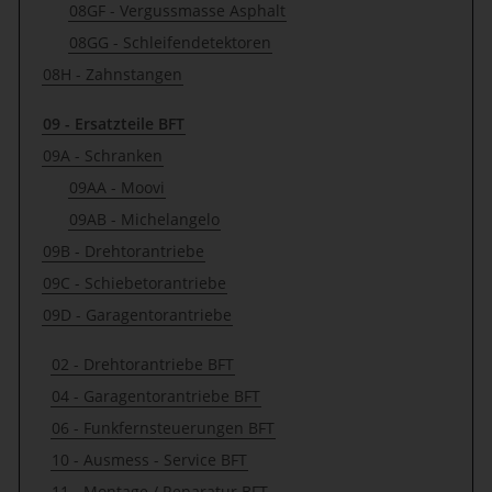
08GF - Vergussmasse Asphalt
08GG - Schleifendetektoren
08H - Zahnstangen
09 - Ersatzteile BFT
09A - Schranken
09AA - Moovi
09AB - Michelangelo
09B - Drehtorantriebe
09C - Schiebetorantriebe
09D - Garagentorantriebe
02 - Drehtorantriebe BFT
04 - Garagentorantriebe BFT
06 - Funkfernsteuerungen BFT
10 - Ausmess - Service BFT
11 - Montage / Reparatur BFT