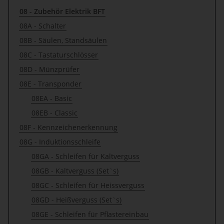
08 - Zubehör Elektrik BFT
08A - Schalter
08B - Säulen, Standsäulen
08C - Tastaturschlösser
08D - Münzprüfer
08E - Transponder
08EA - Basic
08EB - Classic
08F - Kennzeichenerkennung
08G - Induktionsschleife
08GA - Schleifen für Kaltverguss
08GB - Kaltverguss (Set`s)
08GC - Schleifen für Heissverguss
08GD - Heißverguss (Set`s)
08GE - Schleifen für Pflastereinbau