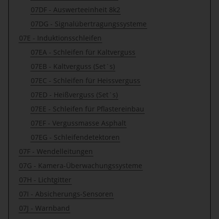
07DF - Auswerteeinheit 8k2
07DG - Signalübertragungssysteme
07E - Induktionsschleifen
07EA - Schleifen für Kaltverguss
07EB - Kaltverguss (Set`s)
07EC - Schleifen für Heissverguss
07ED - Heißverguss (Set`s)
07EE - Schleifen für Pflastereinbau
07EF - Vergussmasse Asphalt
07EG - Schleifendetektoren
07F - Wendelleitungen
07G - Kamera-Überwachungssysteme
07H - Lichtgitter
07I - Absicherungs-Sensoren
07J - Warnband