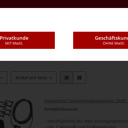
Kontakt
Über Uns
E-Mail
Montageleistung
Privatkunde
Geschäftskun
ktleisten
07DD - "Large" 35/85mm
MIT MwSt.
OHNE MwSt.
Artikel pro Seite
Komplettset Sicherheitskontaktleiste 35/8
Komplettbausatz
-
Abschlußleiste 8k2 oder Durchgangsleiste
- inkl. C-Aluprofil und Endkappensatz