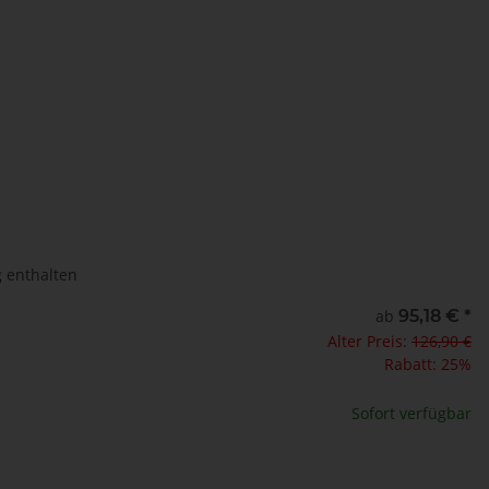
g enthalten
 in m
ab
95,18 €
*
Alter Preis:
126,90 €
te wählen Sie eine Variation.
Rabatt:
25%
 in cm
Sofort verfügbar
te wählen Sie eine Variation.
x