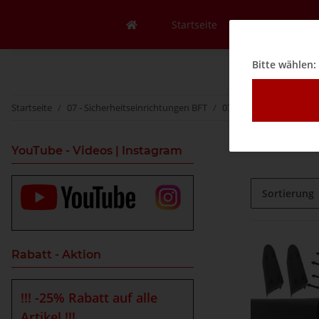
Startseite
Mein Konto
Bitte wählen:
Startseite
07 - Sicherheitseinrichtungen BFT
07D - Sicherheitskonta
YouTube - Videos | Instagram
Sortierung
Rabatt - Aktion
!!! -25% Rabatt auf alle
Artikel !!!