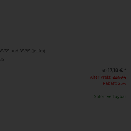
35/55 und 35/85 (je lfm)
-85
 in m
ab
17,18 €
*
Alter Preis:
22,90 €
te wählen Sie eine Variation.
Rabatt:
25%
 in cm
Sofort verfügbar
te wählen Sie eine Variation.
x