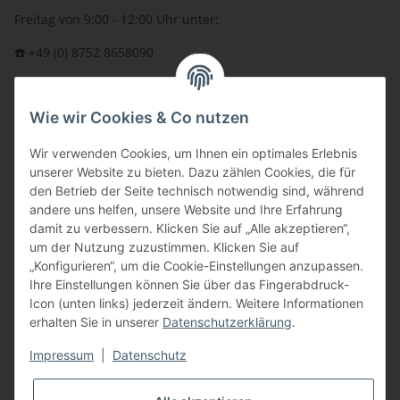
Freitag von 9:00 - 12:00 Uhr unter:
☎️ +49 (0) 8752 8658090
per Fax: +49 (0) 8752 - 9599
Wie wir Cookies & Co nutzen
oder über unser
Kontaktformular
BFT - Autorisierter Fachhändler
Wir verwenden Cookies, um Ihnen ein optimales Erlebnis
unserer Website zu bieten. Dazu zählen Cookies, die für
den Betrieb der Seite technisch notwendig sind, während
andere uns helfen, unsere Website und Ihre Erfahrung
damit zu verbessern. Klicken Sie auf „Alle akzeptieren“,
um der Nutzung zuzustimmen. Klicken Sie auf
„Konfigurieren“, um die Cookie-Einstellungen anzupassen.
Ihre Einstellungen können Sie über das Fingerabdruck-
Icon (unten links) jederzeit ändern. Weitere Informationen
erhalten Sie in unserer
Datenschutzerklärung
.
Impressum
|
Datenschutz