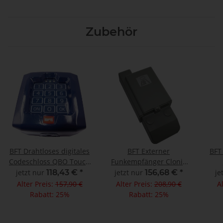
Zubehör
BFT Drahtloses digitales
BFT Externer
BFT
Codeschloss QBO Touch
Funkempfänger Clonix
10 Kanal 433 MHz
2E 2 Kanal 433 MHz
jetzt nur
118,43 €
*
jetzt nur
156,68 €
*
je
Alter Preis:
157,90 €
Alter Preis:
208,90 €
A
Rabatt:
25%
Rabatt:
25%