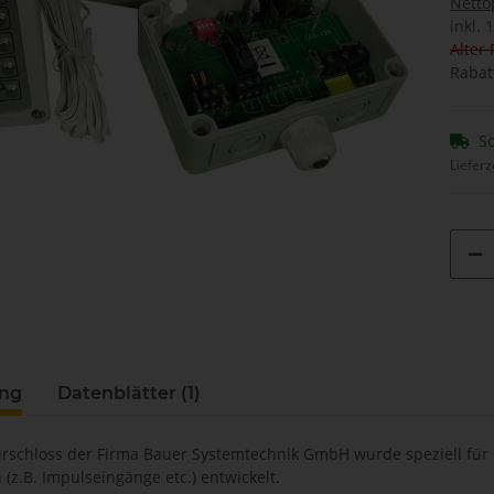
Netto
inkl. 
Alter 
Rabat
So
Lieferz
ung
Datenblätter (1)
urschloss der Firma Bauer Systemtechnik GmbH wurde speziell fü
z.B. Impulseingänge etc.) entwickelt.