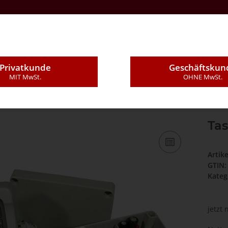
Kontakt
Über Uns
E-Mail
Montageleistung
Privatkunde
Geschäftskun
MIT MwSt.
OHNE MwSt.
Tas
Artik
GTIN:
Kateg
jetzt