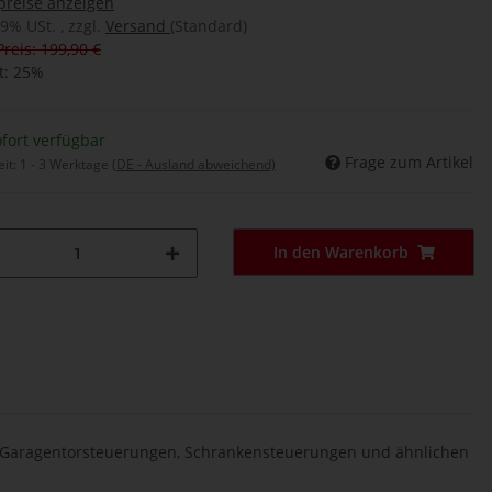
preise anzeigen
19% USt. , zzgl.
Versand
(Standard)
Preis: 199,90 €
t:
25%
fort verfügbar
Frage zum Artikel
eit:
1 - 3 Werktage
(DE - Ausland abweichend)
In den Warenkorb
r Garagentorsteuerungen, Schrankensteuerungen und ähnlichen