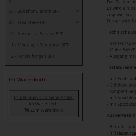
Das Tastencod
Es wird ein be
08 - Zubehör Elektrik BFT
zugewiesen.
Ferner wird f
09 - Ersatzteile BFT
Technische Da
10 - Ausmess - Service BFT
- Betriebssp
11 - Montage / Reparatur BFT
- Maße BxHxT:
12 - Torprüfungen BFT
- Ausgang max
Tastatureinhe
- mit Edelstah
Ihr Warenkorb
- Gehäuse aus
- komplett ver
Es befinden sich keine Artikel
- mit Anschlu
im Warenkorb.
- mit Spezial
Zum Warenkorb
Auswerteeinhe
- Betriebsspa
-
3 Relaisausg