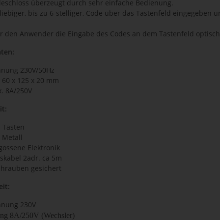
eschloss überzeugt durch sehr einfache Bedienung.
liebiger, bis zu 6-stelliger, Code über das Tastenfeld eingegeben 
ür den Anwender die Eingabe des Codes an dem Tastenfeld optisch 
ten:
annung 230V/50Hz
 60 x 125 x 20 mm
. 8A/250V
it:
l Tasten
 Metall
gossene Elektronik
sskabel 2adr. ca 5m
schrauben gesichert
it:
nnung 230V
ang 8A/250V (Wechsler)