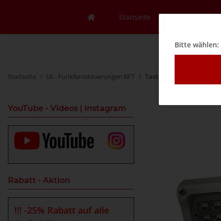
Startseite
Mein Konto
Bitte wählen:
Startseite
06 - Funkfernsteuerungen BFT
Tastaturschloss 3 Kanal
YouTube - Videos | Instagram
Rabatt - Aktion
!!! -25% Rabatt auf alle