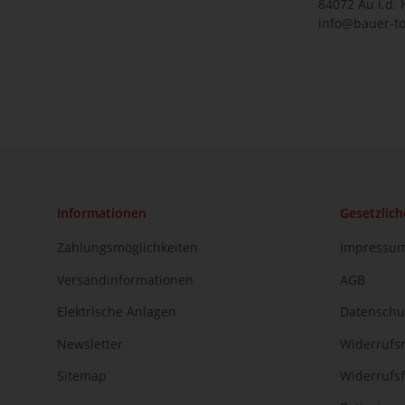
84072 Au i.d. 
info@bauer-to
Informationen
Gesetzlich
Zahlungsmöglichkeiten
Impressu
Versandinformationen
AGB
Elektrische Anlagen
Datenschu
Newsletter
Widerrufs
Sitemap
Widerrufs