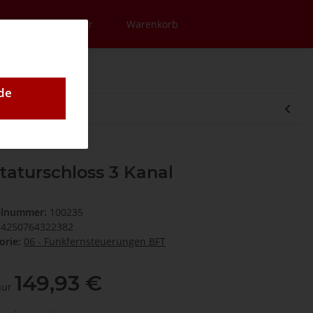
en
Newsletter
Warenkorb
de
taturschloss 3 Kanal
elnummer:
100235
4250764322382
orie:
06 - Funkfernsteuerungen BFT
149,93 €
 nur