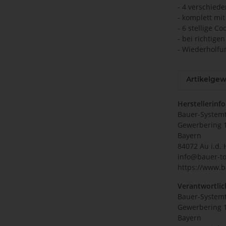
- 4 verschied
- komplett mi
- 6 stellige C
- bei richtige
- Wiederholfun
Artikelgew
Herstellerinf
Bauer-System
Gewerbering 
Bayern
84072 Au i.d. 
info@bauer-to
https://www.b
Verantwortlic
Bauer-System
Gewerbering 
Bayern