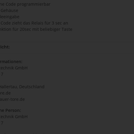
ene Code programmierbar
t Gehäuse
odeeingabe
n Code zieht das Relais für 3 sec an
ktion für 20sec mit beliebiger Taste
icht:
ormationen:
technik GmbH
17
Hallertau, Deutschland
re.de
auer-tore.de
he Person:
technik GmbH
17