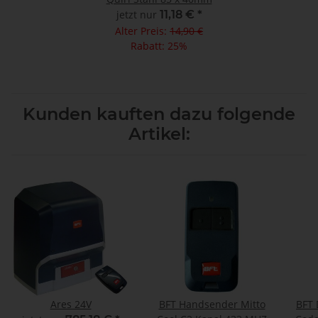
jetzt nur
11,18 €
*
Alter Preis:
14,90 €
Rabatt:
25%
Kunden kauften dazu folgende
Artikel:
Ares 24V
BFT Handsender Mitto
BFT 