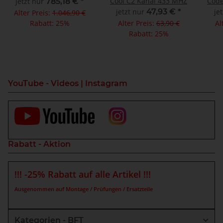
Cool C2 Kanal 433 MHZ
Code
jetzt nur
785,18 €
*
1
jetzt nur
47,93 €
*
je
Alter Preis:
1.046,90 €
Rabatt:
25%
Alter Preis:
63,90 €
Al
Rabatt:
25%
YouTube - Videos | Instagram
Rabatt - Aktion
!!! -25% Rabatt auf alle Artikel !!!
Ausgenommen auf Montage / Prüfungen / Ersatzteile
Kategorien - BFT