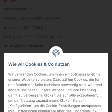
Kontakt
Sie erreichen uns
von Mo. - Do. von 9:00 - 12:00 Uhr
und von 14:00 - 17:00 Uhr
Freitag von 9:00 - 12:00 Uhr unter:
☎️ +49 (0) 8752 8658090
per Fax: +49 (0) 8752 - 9599
Wie wir Cookies & Co nutzen
oder über unser
Kontaktformular
BFT - Autorisierter Fachhändler
Wir verwenden Cookies, um Ihnen ein optimales Erlebnis
unserer Website zu bieten. Dazu zählen Cookies, die für
den Betrieb der Seite technisch notwendig sind, während
andere uns helfen, unsere Website und Ihre Erfahrung
damit zu verbessern. Klicken Sie auf „Alle akzeptieren“,
um der Nutzung zuzustimmen. Klicken Sie auf
„Konfigurieren“, um die Cookie-Einstellungen anzupassen.
Ihre Einstellungen können Sie über das Fingerabdruck-