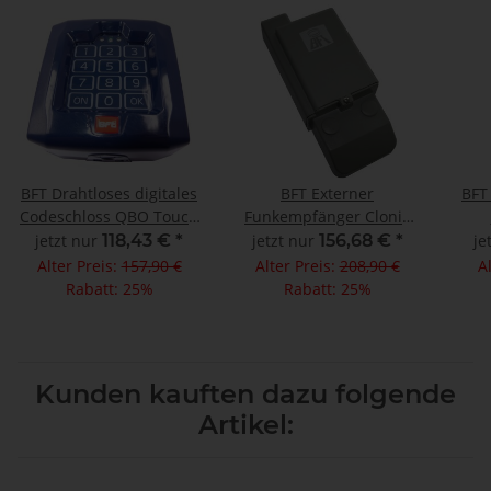
BFT Drahtloses digitales
BFT Externer
BFT
Codeschloss QBO Touch
Funkempfänger Clonix
10 Kanal 433 MHz
2E 2 Kanal 433 MHz
jetzt nur
118,43 €
*
jetzt nur
156,68 €
*
je
Alter Preis:
157,90 €
Alter Preis:
208,90 €
A
Rabatt:
25%
Rabatt:
25%
Kunden kauften dazu folgende
Artikel: