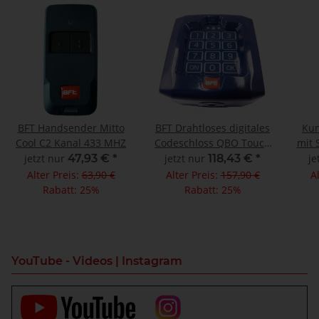
BFT Handsender Mitto
BFT Drahtloses digitales
Kun
Cool C2 Kanal 433 MHZ
Codeschloss QBO Touch
mit 
10 Kanal 433 MHz
Mo
jetzt nur
47,93 €
*
jetzt nur
118,43 €
*
je
Alter Preis:
63,90 €
Alter Preis:
157,90 €
A
Rabatt:
25%
Rabatt:
25%
YouTube - Videos | Instagram