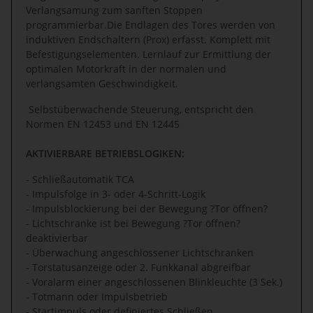
Verlangsamung zum sanften Stoppen
programmierbar.Die Endlagen des Tores werden von
induktiven Endschaltern (Prox) erfasst. Komplett mit
Befestigungselementen. Lernlauf zur Ermittlung der
optimalen Motorkraft in der normalen und
verlangsamten Geschwindigkeit.
Selbstüberwachende Steuerung, entspricht den
Normen EN 12453 und EN 12445
AKTIVIERBARE BETRIEBSLOGIKEN:
- Schließautomatik TCA
- Impulsfolge in 3- oder 4-Schritt-Logik
- Impulsblockierung bei der Bewegung ?Tor öffnen?
- Lichtschranke ist bei Bewegung ?Tor öffnen?
deaktivierbar
- Überwachung angeschlossener Lichtschranken
- Torstatusanzeige oder 2. Funkkanal abgreifbar
- Voralarm einer angeschlossenen Blinkleuchte (3 Sek.)
- Totmann oder Impulsbetrieb
- Startimpuls oder definiertes Schließen