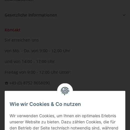
Gesetzliche Informationen
Kontakt
Sie erreichen uns
von Mo. - Do. von 9:00 - 12:00 Uhr
und von 14:00 - 17:00 Uhr
Freitag von 9:00 - 12:00 Uhr unter:
☎️ +49 (0) 8752 8658090
per Fax: +49 (0) 8752 - 9599
Wie wir Cookies & Co nutzen
oder über unser
Kontaktformular
BFT - Autorisierter Fachhändler
Wir verwenden Cookies, um Ihnen ein optimales Erlebnis
unserer Website zu bieten. Dazu zählen Cookies, die für
den Betrieb der Seite technisch notwendig sind, während