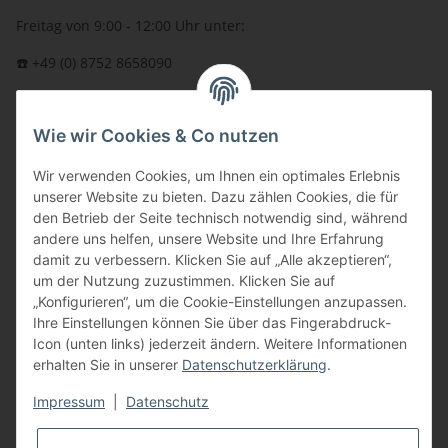
Freitag von 9:00 - 12:00 Uhr unter:
☎️ +49 (0) 8752 8658090
per Fax: +49 (0) 8752 - 9599
Wie wir Cookies & Co nutzen
oder über unser
Kontaktformular
BFT - Autorisierter Fachhändler
Wir verwenden Cookies, um Ihnen ein optimales Erlebnis
unserer Website zu bieten. Dazu zählen Cookies, die für
den Betrieb der Seite technisch notwendig sind, während
andere uns helfen, unsere Website und Ihre Erfahrung
damit zu verbessern. Klicken Sie auf „Alle akzeptieren“,
um der Nutzung zuzustimmen. Klicken Sie auf
„Konfigurieren“, um die Cookie-Einstellungen anzupassen.
Ihre Einstellungen können Sie über das Fingerabdruck-
Icon (unten links) jederzeit ändern. Weitere Informationen
erhalten Sie in unserer
Datenschutzerklärung
.
Impressum
|
Datenschutz