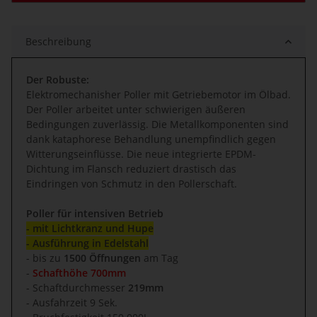
Beschreibung
Der Robuste:
Elektromechanisher Poller mit Getriebemotor im Ölbad.
Der Poller arbeitet unter schwierigen äußeren
Bedingungen zuverlässig. Die Metallkomponenten sind
dank kataphorese Behandlung unempfindlich gegen
Witterungseinflüsse. Die neue integrierte EPDM-
Dichtung im Flansch reduziert drastisch das
Eindringen von Schmutz in den Pollerschaft.
Poller für intensiven Betrieb
- mit Lichtkranz und Hupe
- Ausführung in Edelstahl
- bis zu
1500 Öffnungen
am Tag
-
Schafthöhe 700mm
- Schaftdurchmesser
219mm
- Ausfahrzeit 9 Sek.