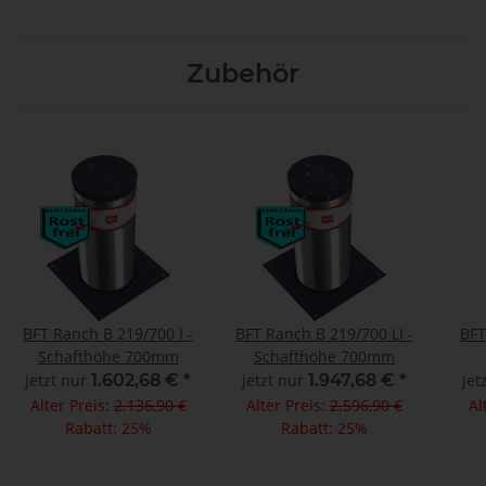
Zubehör
BFT Ranch B 219/700 I -
BFT Ranch B 219/700 LI -
BFT
Schafthöhe 700mm
Schafthöhe 700mm
jetzt nur
1.602,68 €
*
jetzt nur
1.947,68 €
*
jet
Alter Preis:
2.136,90 €
Alter Preis:
2.596,90 €
Al
Rabatt:
25%
Rabatt:
25%