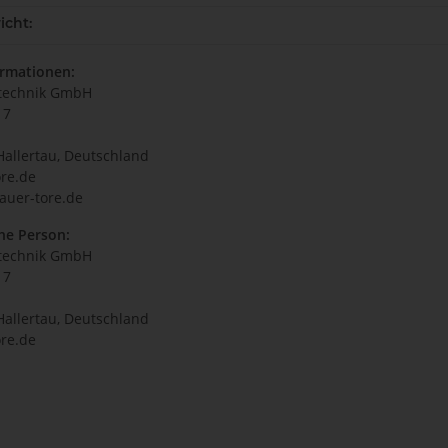
icht:
ormationen:
technik GmbH
17
Hallertau, Deutschland
re.de
auer-tore.de
he Person:
technik GmbH
17
Hallertau, Deutschland
re.de