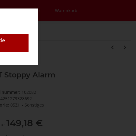
en
Newsletter
Warenkorb
de
T Stoppy Alarm
elnummer:
102082
4251279328692
orie:
05ZH - Sonstiges
149,18 €
 nur