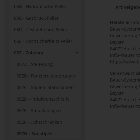
05B - Hydraulische Poller
Artikelgew
05C - Gasdruck Poller
Herstellerinf
Bauer-System
05D - Feststehende Poller
Gewerbering 
05E - Hochsicherheits Poller
Bayern
84072 Au i.d. 
05Z - Zubehör
info@bauer-to
https://www.b
05ZA - Steuerung
Verantwortlic
05ZB - Funkfernsteuerungen
Bauer-System
Gewerbering 
05ZC - Säulen, Standsäulen
Bayern
05ZD - Induktionsschleife
84072 Au i.d. 
info@bauer-to
05ZE - Ampelanlagen
05ZF - Lichtschranken
05ZH - Sonstiges