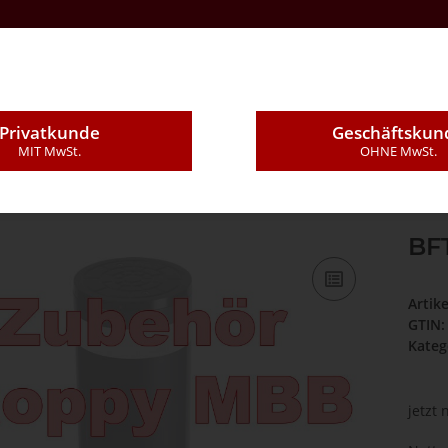
Kontakt
Über Uns
E-Mail
Montageleistung
Privatkunde
Geschäftskun
MIT MwSt.
OHNE MwSt.
Sonstiges
BFT Stoppy Alarm
BF
Artik
GTIN:
Kateg
jetzt