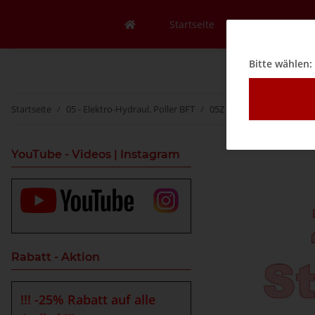
Startseite
Mein Konto
Bitte wählen:
Startseite
05 - Elektro-Hydraul. Poller BFT
05Z - Zubehör
05ZH - 
YouTube - Videos | Instagram
Rabatt - Aktion
!!! -25% Rabatt auf alle