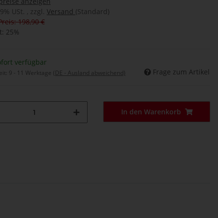
preise anzeigen
19% USt. , zzgl.
Versand
(Standard)
Preis: 198,90 €
t:
25%
fort verfügbar
Frage zum Artikel
eit:
9 - 11 Werktage
(DE - Ausland abweichend)
In den Warenkorb