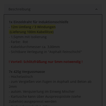
Beschreibung
1x Einzeldraht für Induktionsschleife
-
12m Umfang / 3 Windungen
(Lieferung 100m Kabellitze)
- 1,5qmm mit Isolierung
- Farbe: Rot
- Kabeldurchmesser ca. 3,00mm
- Sichtbare Verlegung in "Asphalt Feinschicht"
! Vorteil: Schlitzfräßung nur 5mm notwendig !
7x 425g Vergussmasse
- Hochelastisch
- zum Vergießen von Fugen in Asphalt und Beton ab
2mm
- autom. Verquierlung im Einweg Mischer
- Kartusche kann über Auspresspistole (siehe
Zubehör) ausgepresst werden