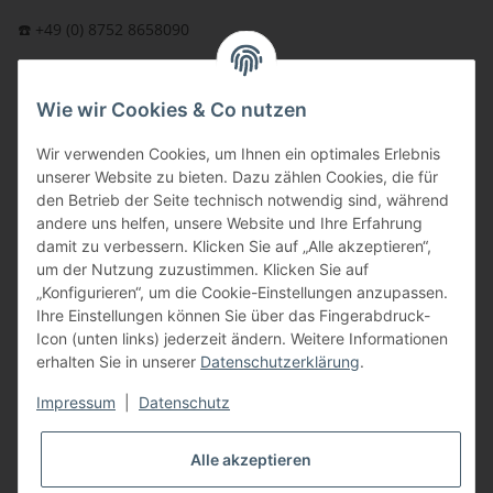
☎️ +49 (0) 8752 8658090
per Fax: +49 (0) 8752 - 9599
Wie wir Cookies & Co nutzen
oder über unser
Kontaktformular
BFT - Autorisierter Fachhändler
Wir verwenden Cookies, um Ihnen ein optimales Erlebnis
unserer Website zu bieten. Dazu zählen Cookies, die für
den Betrieb der Seite technisch notwendig sind, während
andere uns helfen, unsere Website und Ihre Erfahrung
damit zu verbessern. Klicken Sie auf „Alle akzeptieren“,
um der Nutzung zuzustimmen. Klicken Sie auf
„Konfigurieren“, um die Cookie-Einstellungen anzupassen.
Ihre Einstellungen können Sie über das Fingerabdruck-
Icon (unten links) jederzeit ändern. Weitere Informationen
erhalten Sie in unserer
Datenschutzerklärung
.
Impressum
|
Datenschutz
Alle akzeptieren