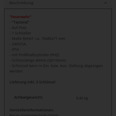
Beschreibung
"Feuerwehr"
- "Tastend"
- Auf-Putz
- 1 Schließer
- Maße BxHxT: ca. 70x80x71 mm
- 240V/5A,
- IP55
- mit Profilhalbzylinder (PHZ)
- Schloss
länge 40mm (30/10mm)
- Schlüssel kann in Ein- bzw. Aus- Stellung abgezogen
werden
Lieferung inkl. 3 Schlüssel
Artikelgewicht:
0,40
kg
Herstellerinformationen:
Bauer-Systemtechnik GmbH