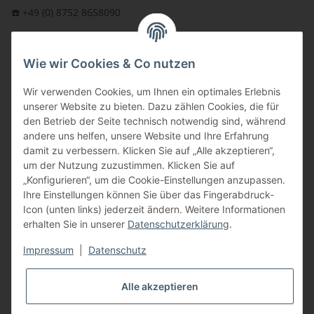
☎️ +49 (0) 8752 8658090
per Fax: +49 (0) 8752 - 9599
Wie wir Cookies & Co nutzen
oder über unser
Kontaktformular
BFT - Autorisierter Fachhändler
Wir verwenden Cookies, um Ihnen ein optimales Erlebnis
unserer Website zu bieten. Dazu zählen Cookies, die für
den Betrieb der Seite technisch notwendig sind, während
andere uns helfen, unsere Website und Ihre Erfahrung
damit zu verbessern. Klicken Sie auf „Alle akzeptieren“,
um der Nutzung zuzustimmen. Klicken Sie auf
„Konfigurieren“, um die Cookie-Einstellungen anzupassen.
Ihre Einstellungen können Sie über das Fingerabdruck-
Icon (unten links) jederzeit ändern. Weitere Informationen
erhalten Sie in unserer
Datenschutzerklärung
.
Impressum
|
Datenschutz
Alle akzeptieren