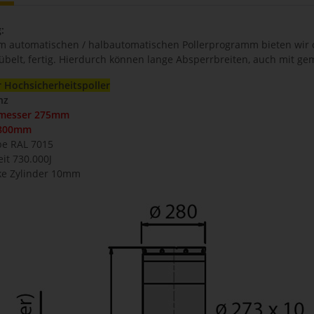
:
 automatischen / halbautomatischen Pollerprogramm bieten wir o
belt, fertig. Hierdurch können lange Absperrbreiten, auch mit gem
 Hochsicherheitspoller
nz
hmesser 275mm
 800mm
be RAL 7015
eit 730.000J
rke Zylinder 10mm