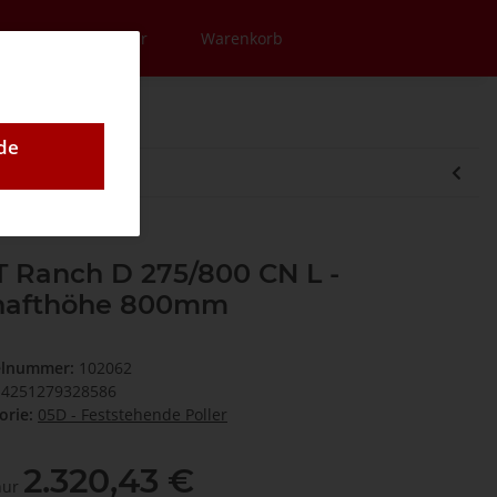
en
Newsletter
Warenkorb
de
 Ranch D 275/800 CN L -
hafthöhe 800mm
elnummer:
102062
4251279328586
orie:
05D - Feststehende Poller
2.320,43 €
 nur