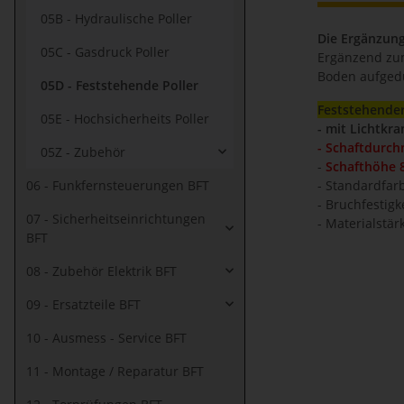
05B - Hydraulische Poller
Die Ergänzung
05C - Gasdruck Poller
Ergänzend zum
Boden aufgedü
05D - Feststehende Poller
Feststehender
05E - Hochsicherheits Poller
- mit Lichtkra
- Schaftdurc
05Z - Zubehör
-
Schafthöhe
06 - Funkfernsteuerungen BFT
- Standardfar
- Bruchfestigk
07 - Sicherheitseinrichtungen
- Materialstä
BFT
08 - Zubehör Elektrik BFT
09 - Ersatzteile BFT
10 - Ausmess - Service BFT
11 - Montage / Reparatur BFT