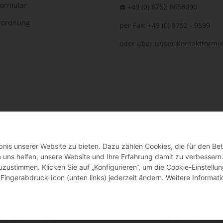
formular
☎️ +49 (0) 8752 8658090
erordnung
per Fax: +49 (0) 8752 - 9599
oder über unser
Kontaktformu
nis unserer Website zu bieten. Dazu zählen Cookies, die für den Bet
 Bauer-Systemtechnik GmbH - Technische Änderungen und Irrtümer vorbehalte
 uns helfen, unsere Website und Ihre Erfahrung damit zu verbessern
uzustimmen. Klicken Sie auf „Konfigurieren“, um die Cookie-Einstellu
Fingerabdruck-Icon (unten links) jederzeit ändern. Weitere Informat