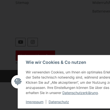
Sitemap
Widerrufs
Batteriev
Vertrag widerrufen
Wie wir Cookies & Co nutzen
* Alle Preise inkl. gesetzlicher USt., zzgl.
Versand
Wir verwenden Cookies, um Ihnen ein optimales Erleb
©
der Seite technisch notwendig sind, während andere
Klicken Sie auf „Alle akzeptieren“, um der Nutzung z
anzupassen. Ihre Einstellungen können Sie über das 
erhalten Sie in unserer
Datenschutzerklärung
.
Impressum
|
Datenschutz