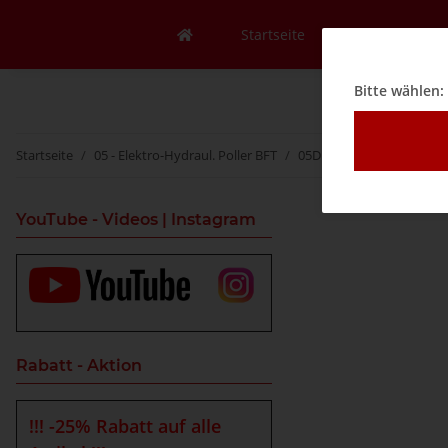
Startseite
Mein Konto
Bitte wählen:
Startseite
05 - Elektro-Hydraul. Poller BFT
05D - Feststehende Polle
YouTube - Videos | Instagram
Rabatt - Aktion
!!! -25% Rabatt auf alle