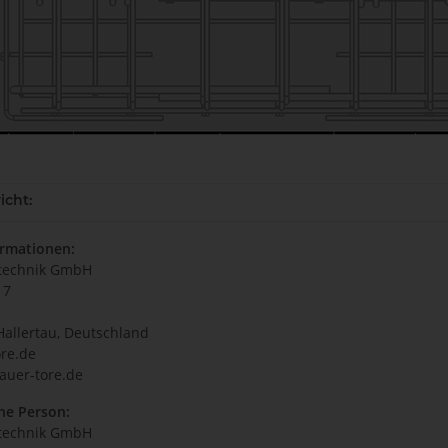
icht:
ormationen:
technik GmbH
17
Hallertau, Deutschland
re.de
auer-tore.de
he Person:
technik GmbH