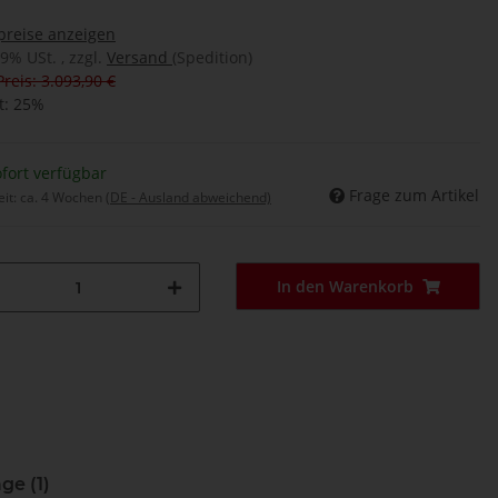
preise anzeigen
19% USt. , zzgl.
Versand
(Spedition)
Preis: 3.093,90 €
t:
25%
fort verfügbar
Frage zum Artikel
eit:
ca. 4 Wochen
(DE - Ausland abweichend)
In den Warenkorb
ge (1)