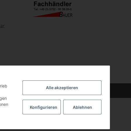
lar
rieb
Alle akzeptieren
n
.
ngen
ionen
Konfigurieren
Ablehnen