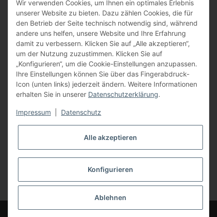
BFT - Autorisierter Fachhändler
Wir verwenden Cookies, um Ihnen ein optimales Erlebnis
unserer Website zu bieten. Dazu zählen Cookies, die für
den Betrieb der Seite technisch notwendig sind, während
andere uns helfen, unsere Website und Ihre Erfahrung
damit zu verbessern. Klicken Sie auf „Alle akzeptieren“,
um der Nutzung zuzustimmen. Klicken Sie auf
„Konfigurieren“, um die Cookie-Einstellungen anzupassen.
Ihre Einstellungen können Sie über das Fingerabdruck-
Icon (unten links) jederzeit ändern. Weitere Informationen
erhalten Sie in unserer
Datenschutzerklärung
.
Impressum
|
Datenschutz
Alle akzeptieren
Konfigurieren
Vertrag widerrufen
* Alle Preise inkl. gesetzlicher USt., zzgl.
Versand
Ablehnen
© Bauer-Systemtechnik GmbH - Technische Änderungen und Irrtümer