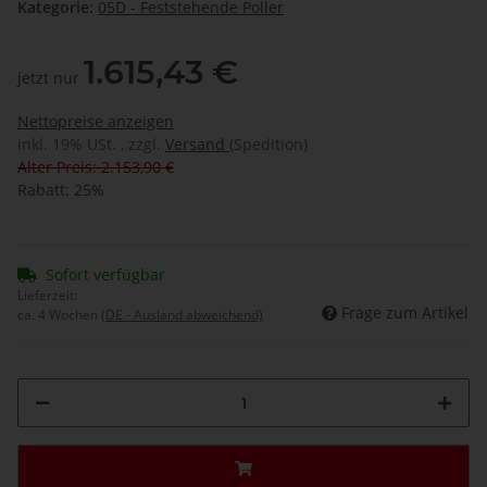
Kategorie:
05D - Feststehende Poller
1.615,43 €
jetzt nur
Nettopreise anzeigen
inkl. 19% USt. , zzgl.
Versand
(Spedition)
Alter Preis: 2.153,90 €
Rabatt:
25%
Sofort verfügbar
Lieferzeit:
Frage zum Artikel
ca. 4 Wochen
(DE - Ausland abweichend)