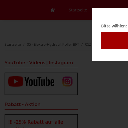
Startseite
Mein Konto
Bitte wählen:
Startseite
05 - Elektro-Hydraul. Poller BFT
05Z - Zubehör
05ZC - 
YouTube - Videos | Instagram
Rabatt - Aktion
!!! -25% Rabatt auf alle