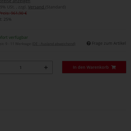
preise anzeigen
19% USt. , zzgl.
Versand
(Standard)
Preis: 961,90 €
t:
25%
fort verfügbar
Frage zum Artikel
eit:
9 - 11 Werktage
(DE - Ausland abweichend)
In den Warenkorb