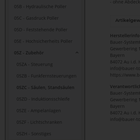
- ohne Abdeck
05B - Hydraulische Poller
05C - Gasdruck Poller
Artikelgew
05D - Feststehende Poller
Herstellerinf
05E - Hochsicherheits Poller
Bauer-System
Gewerbering 
05Z - Zubehör
Bayern
84072 Au i.d. 
05ZA - Steuerung
info@bauer-to
https://www.b
05ZB - Funkfernsteuerungen
Verantwortlic
05ZC - Säulen, Standsäulen
Bauer-System
05ZD - Induktionsschleife
Gewerbering 
Bayern
05ZE - Ampelanlagen
84072 Au i.d. 
info@bauer-to
05ZF - Lichtschranken
05ZH - Sonstiges