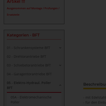
Artikel !!!
Ausgenommen auf Montage / Prüfungen /
Ersatzteile
Kategorien - BFT
01 - Schrankensysteme BFT
02 - Drehtorantriebe BFT
03 - Schiebetorantriebe BFT
04 - Garagentorantriebe BFT
05 - Elektro-Hydraul. Poller
Beschreib
BFT
05A - Elektromechanische
- mit Edelstah
Poller
- für den Ein