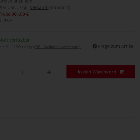
preise anzeigen
19% USt. , zzgl.
Versand
(Standard)
Preis: 961,90 €
t:
25%
fort verfügbar
Frage zum Artikel
eit:
9 - 11 Werktage
(DE - Ausland abweichend)
In den Warenkorb