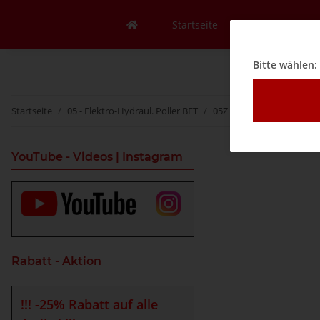
Startseite
Mein Konto
Bitte wählen:
Startseite
05 - Elektro-Hydraul. Poller BFT
05Z - Zubehör
05ZC - 
YouTube - Videos | Instagram
Rabatt - Aktion
!!! -25% Rabatt auf alle