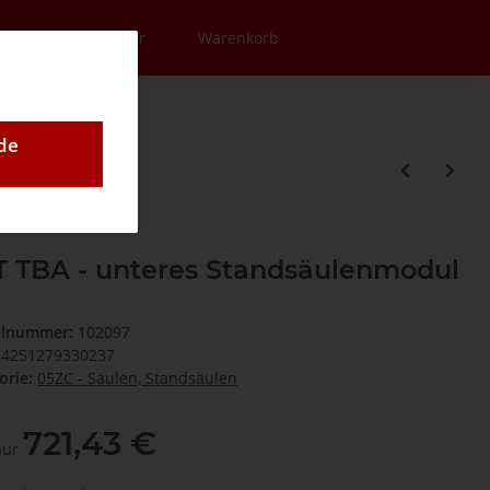
en
Newsletter
Warenkorb
de
T TBA - unteres Standsäulenmodul
elnummer:
102097
4251279330237
orie:
05ZC - Säulen, Standsäulen
721,43 €
 nur