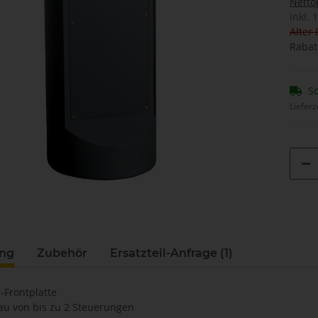
Netto
inkl. 
Alter 
Rabat
So
Lieferz
ung
Zubehör
Ersatzteil-Anfrage (1)
l-Frontplatte
bau von bis zu 2 Steuerungen