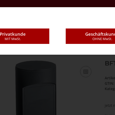
Kontakt
Über Uns
E-Mail
Montageleistung
Privatkunde
Geschäftskun
MIT MwSt.
OHNE MwSt.
Säulen, Standsäulen
BFT TBA - unteres Standsäulenmodul
BF
Artik
GTIN:
Kateg
jetzt