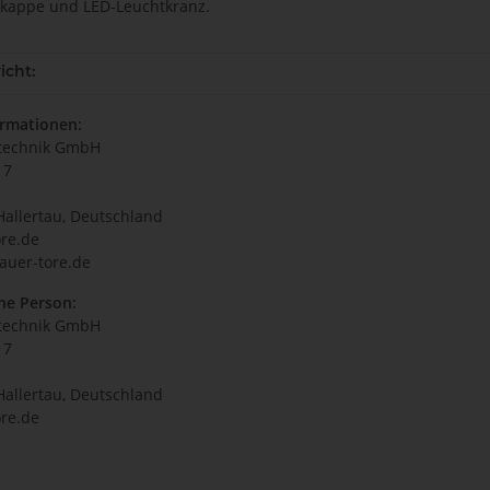
kappe und LED-Leuchtkranz.
icht:
ormationen:
technik GmbH
17
Hallertau, Deutschland
re.de
auer-tore.de
he Person:
technik GmbH
17
Hallertau, Deutschland
re.de