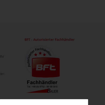
BFT - Autorisierter Fachhändler
Uhr
ter:
lar