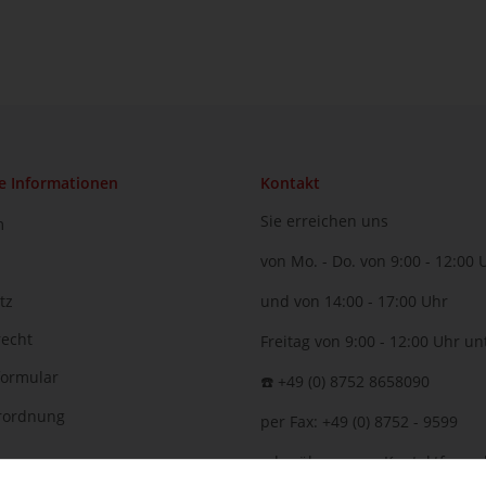
e Informationen
Kontakt
Sie erreichen uns
m
von Mo. - Do. von 9:00 - 12:00 
tz
und von 14:00 - 17:00 Uhr
recht
Freitag von 9:00 - 12:00 Uhr un
formular
☎️ +49 (0) 8752 8658090
erordnung
per Fax: +49 (0) 8752 - 9599
oder über unser
Kontaktformu