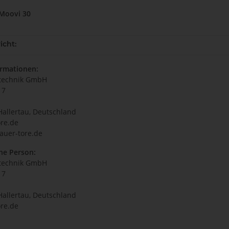
 Moovi 30
icht:
ormationen:
technik GmbH
17
Hallertau, Deutschland
re.de
auer-tore.de
he Person:
technik GmbH
17
Hallertau, Deutschland
re.de