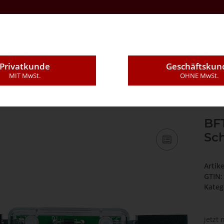
Kontakt
Über Uns
E-Mail
Montageleistung
Privatkunde
Geschäftskun
MIT MwSt.
OHNE MwSt.
htdioden für Moovi 30 Schranken
BFT
Sc
Artik
GTIN:
Kateg
jetzt