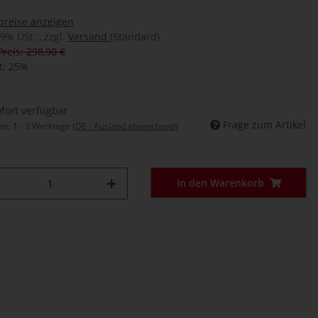
preise anzeigen
19% USt. , zzgl.
Versand
(Standard)
Preis: 298,90 €
t:
25%
fort verfügbar
Frage zum Artikel
eit:
1 - 3 Werktage
(DE - Ausland abweichend)
In den Warenkorb