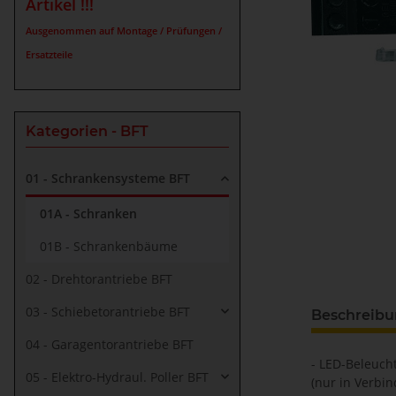
Artikel !!!
Ausgenommen auf Montage / Prüfungen /
Ersatzteile
Kategorien - BFT
01 - Schrankensysteme BFT
01A - Schranken
01B - Schrankenbäume
02 - Drehtorantriebe BFT
03 - Schiebetorantriebe BFT
Beschreib
04 - Garagentorantriebe BFT
- LED-Beleuc
05 - Elektro-Hydraul. Poller BFT
(nur in Verbi