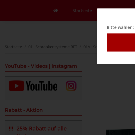
Startseite
Mein Konto
Bitte wählen:
Startseite
01 - Schrankensysteme BFT
01A - Schranken
BFT Leuc
YouTube - Videos | Instagram
Rabatt - Aktion
!!! -25% Rabatt auf alle