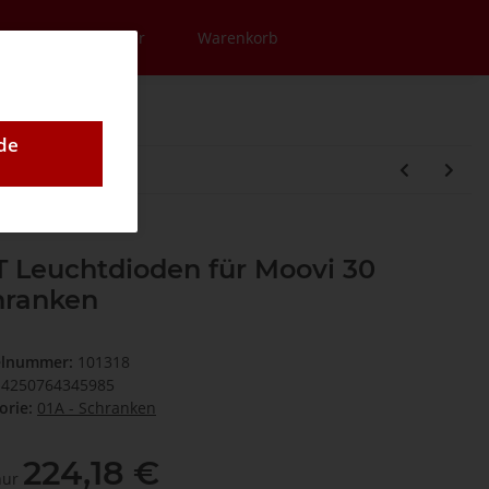
en
Newsletter
Warenkorb
de
 Leuchtdioden für Moovi 30
hranken
elnummer:
101318
4250764345985
orie:
01A - Schranken
224,18 €
 nur