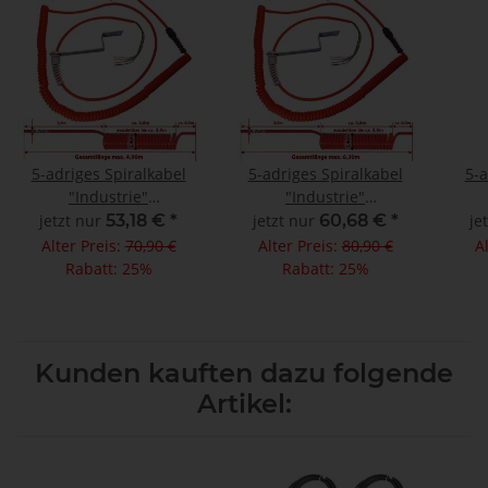
5-adriges Spiralkabel
5-adriges Spiralkabel
5-a
"Industrie"
"Industrie"
Wendelleitung,
Wendelleitung,
jetzt nur
53,18 €
*
jetzt nur
60,68 €
*
je
Gesamtlänge max 4,90m
Gesamtlänge max 6,30m
Gesa
Alter Preis:
70,90 €
Alter Preis:
80,90 €
A
Rabatt:
25%
Rabatt:
25%
Kunden kauften dazu folgende
Artikel: