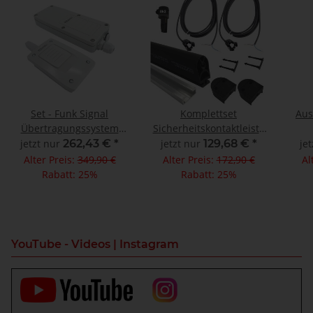
Set - Funk Signal
Komplettset
Aus
Übertragungssystem
Sicherheitskontaktleiste
Radioband 3G
25/30 1200mm
jetzt nur
262,43 €
*
jetzt nur
129,68 €
*
je
Alter Preis:
349,90 €
Alter Preis:
172,90 €
Al
Rabatt:
25%
Rabatt:
25%
YouTube - Videos | Instagram