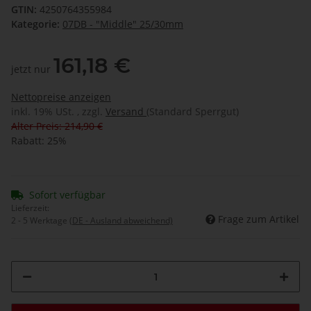
GTIN:
4250764355984
Kategorie:
07DB - "Middle" 25/30mm
161,18 €
jetzt nur
Nettopreise anzeigen
inkl. 19% USt. , zzgl.
Versand
(Standard Sperrgut)
Alter Preis: 214,90 €
Rabatt:
25%
Sofort verfügbar
Lieferzeit:
Frage zum Artikel
2 - 5 Werktage
(DE - Ausland abweichend)