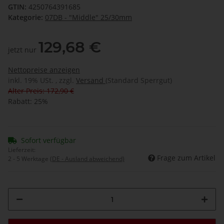
GTIN:
4250764391685
Kategorie:
07DB - "Middle" 25/30mm
129,68 €
jetzt nur
Nettopreise anzeigen
inkl. 19% USt. , zzgl.
Versand
(Standard Sperrgut)
Alter Preis: 172,90 €
Rabatt:
25%
Sofort verfügbar
Lieferzeit:
Frage zum Artikel
2 - 5 Werktage
(DE - Ausland abweichend)