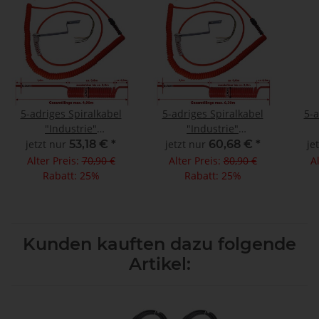
5-adriges Spiralkabel
5-adriges Spiralkabel
5-a
"Industrie"
"Industrie"
Wendelleitung,
Wendelleitung,
jetzt nur
53,18 €
*
jetzt nur
60,68 €
*
je
Gesamtlänge max 4,90m
Gesamtlänge max 6,30m
Gesa
Alter Preis:
70,90 €
Alter Preis:
80,90 €
A
Rabatt:
25%
Rabatt:
25%
Kunden kauften dazu folgende
Artikel: