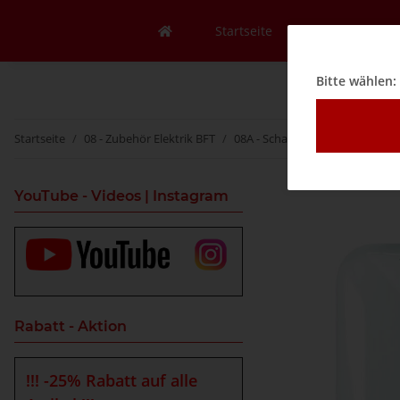
Startseite
Mein Konto
Bitte wählen:
Startseite
08 - Zubehör Elektrik BFT
08A - Schalter
Jalousieschal
YouTube - Videos | Instagram
Rabatt - Aktion
!!! -25% Rabatt auf alle