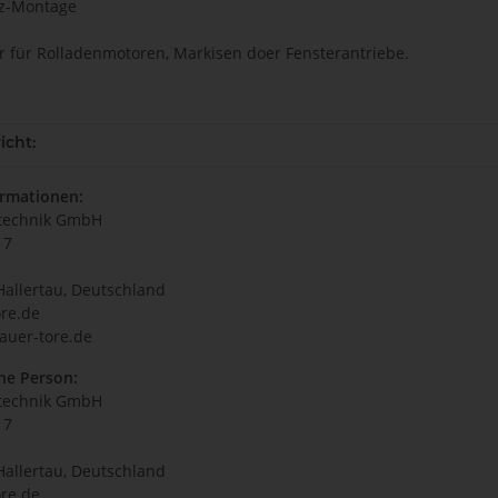
tz-Montage
r für Rolladenmotoren, Markisen doer Fensterantriebe.
icht:
ormationen:
technik GmbH
17
Hallertau, Deutschland
re.de
auer-tore.de
he Person:
technik GmbH
17
Hallertau, Deutschland
re.de