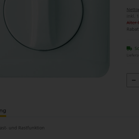
Netto
inkl. 
Alter 
Rabat
So
Lieferz
ung
Tast- und Rastfunktion