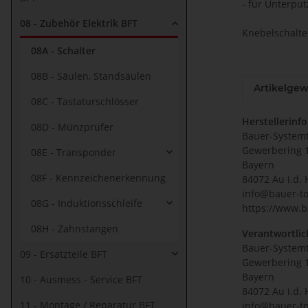
- für Unterpu
08 - Zubehör Elektrik BFT
Knebelschalte
08A - Schalter
08B - Säulen, Standsäulen
Artikelgew
08C - Tastaturschlösser
Herstellerinf
08D - Münzprüfer
Bauer-System
Gewerbering 
08E - Transponder
Bayern
08F - Kennzeichenerkennung
84072 Au i.d. 
info@bauer-to
08G - Induktionsschleife
https://www.b
08H - Zahnstangen
Verantwortlic
Bauer-System
09 - Ersatzteile BFT
Gewerbering 
Bayern
10 - Ausmess - Service BFT
84072 Au i.d. 
11 - Montage / Reparatur BFT
info@bauer-to