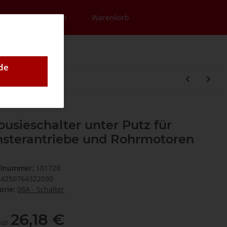
en
Newsletter
Warenkorb
de
ousieschalter unter Putz für
nsterantriebe und Rohrmotoren
elnummer:
101728
4250764322030
orie:
08A - Schalter
26,18 €
 nur