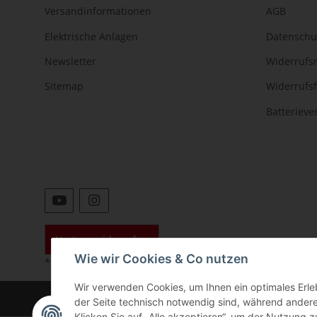
Versandinformationen
AGB
Elektrische Anlagen
Datenschu
Newsletter
Widerrufs
Sitemap
Widerrufs
Batteriev
Vertrag widerrufen
Wie wir Cookies & Co nutzen
* Alle Preise inkl. gesetzlicher USt., zzgl.
Versand
Wir verwenden Cookies, um Ihnen ein optimales Erleb
©
der Seite technisch notwendig sind, während andere
Klicken Sie auf „Alle akzeptieren“, um der Nutzung z