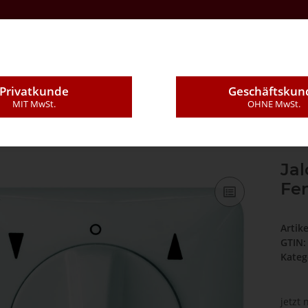
Kontakt
Über Uns
E-Mail
Montageleistung
Privatkunde
Geschäftskun
MIT MwSt.
OHNE MwSt.
ter unter Putz für Fensterantriebe und Rohrmotoren
Jal
Fe
Artik
GTIN:
Kateg
jetzt