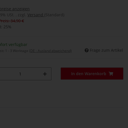
preise anzeigen
19% USt. , zzgl.
Versand
(Standard)
Preis: 34,90 €
t:
25%
fort verfügbar
Frage zum Artikel
eit:
1 - 3 Werktage
(DE - Ausland abweichend)
In den Warenkorb