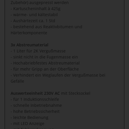
Zubehör) ausgepresst werden
- Kartuscheninhalt à 425g
- wärme- und kältestabil
- Aushärtezeit ca. 1 Std
- bestehend aus Reaktivbitumen und
Härterkomponente
3x Abstreumaterial
- 1 Liter für 2K Vergußmasse
- sinkt nicht in die Fugenmasse ein
- Hochabriebfestes Abstreumaterial
- für mehr Gripp an der Oberfläche
- Verhindert ein Weglaufen der Vergußmasse bei
Gefälle
Auswerteeinheit 230V AC
mit Stecksockel
- für 1 Induktionsschleife
- schnelle Inbetriebnahme
- hohe Betriebssicherheit
- leichte Bedienung
- mit LED Anzeige