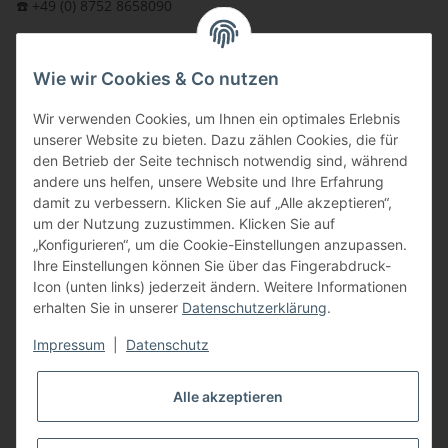
☎️ +49 (0) 8752 8658090
per Fax: +49 (0) 8752 - 9599
Wie wir Cookies & Co nutzen
oder über unser
Kontaktformular
BFT - Autorisierter Fachhändler
Wir verwenden Cookies, um Ihnen ein optimales Erlebnis
unserer Website zu bieten. Dazu zählen Cookies, die für
den Betrieb der Seite technisch notwendig sind, während
andere uns helfen, unsere Website und Ihre Erfahrung
damit zu verbessern. Klicken Sie auf „Alle akzeptieren“,
um der Nutzung zuzustimmen. Klicken Sie auf
„Konfigurieren“, um die Cookie-Einstellungen anzupassen.
Ihre Einstellungen können Sie über das Fingerabdruck-
Icon (unten links) jederzeit ändern. Weitere Informationen
erhalten Sie in unserer
Datenschutzerklärung
.
Impressum
|
Datenschutz
Alle akzeptieren