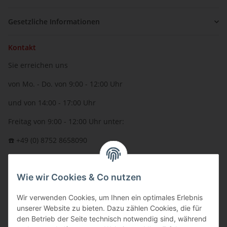
Gesetzliche Informationen
Kontakt
Sie erreichen uns
von Mo. - Do. von 9:00 - 12:00 Uhr
und von 14:00 - 17:00 Uhr
Freitag von 9:00 - 12:00 Uhr unter:
☎️ +49 (0) 8752 8658090
per Fax: +49 (0) 8752 - 9599
Wie wir Cookies & Co nutzen
oder über unser
Kontaktformular
BFT - Autorisierter Fachhändler
Wir verwenden Cookies, um Ihnen ein optimales Erlebnis
unserer Website zu bieten. Dazu zählen Cookies, die für
den Betrieb der Seite technisch notwendig sind, während