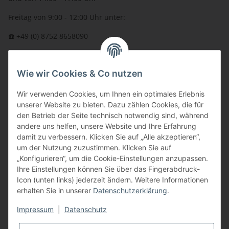
Freitag von 9:00 - 12:00 Uhr unter:
☎️ +49 (0) 8752 8658090
per Fax: +49 (0) 8752 - 9599
Wie wir Cookies & Co nutzen
oder über unser
Kontaktformular
BFT - Autorisierter Fachhändler
Wir verwenden Cookies, um Ihnen ein optimales Erlebnis
unserer Website zu bieten. Dazu zählen Cookies, die für
den Betrieb der Seite technisch notwendig sind, während
andere uns helfen, unsere Website und Ihre Erfahrung
damit zu verbessern. Klicken Sie auf „Alle akzeptieren“,
um der Nutzung zuzustimmen. Klicken Sie auf
„Konfigurieren“, um die Cookie-Einstellungen anzupassen.
Ihre Einstellungen können Sie über das Fingerabdruck-
Icon (unten links) jederzeit ändern. Weitere Informationen
erhalten Sie in unserer
Datenschutzerklärung
.
Impressum
|
Datenschutz