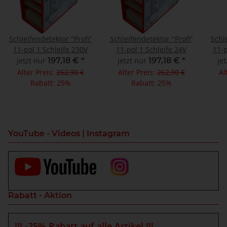
Schleifendetektor "Profi"
Schleifendetektor "Profi"
Schl
11-pol 1 Schleife 230V
11-pol 1 Schleife 24V
11-p
jetzt nur
197,18 €
*
jetzt nur
197,18 €
*
je
Alter Preis:
262,90 €
Alter Preis:
262,90 €
Al
Rabatt:
25%
Rabatt:
25%
YouTube - Videos | Instagram
Rabatt - Aktion
!!! -25% Rabatt auf alle Artikel !!!