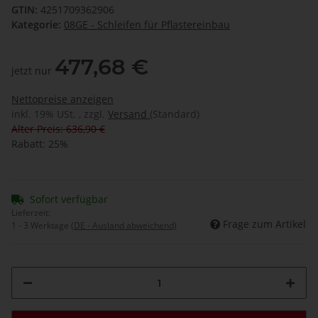
GTIN:
4251709362906
Kategorie:
08GE - Schleifen für Pflastereinbau
477,68 €
jetzt nur
Nettopreise anzeigen
inkl. 19% USt. , zzgl.
Versand
(Standard)
Alter Preis: 636,90 €
Rabatt:
25%
Sofort verfügbar
Lieferzeit:
Frage zum Artikel
1 - 3 Werktage
(DE - Ausland abweichend)