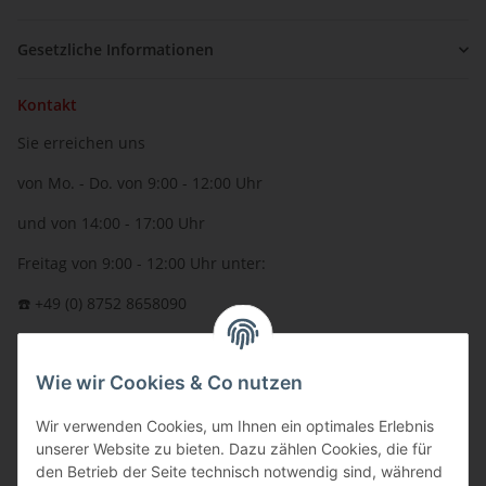
Gesetzliche Informationen
Kontakt
Sie erreichen uns
von Mo. - Do. von 9:00 - 12:00 Uhr
und von 14:00 - 17:00 Uhr
Freitag von 9:00 - 12:00 Uhr unter:
☎️ +49 (0) 8752 8658090
per Fax: +49 (0) 8752 - 9599
Wie wir Cookies & Co nutzen
oder über unser
Kontaktformular
BFT - Autorisierter Fachhändler
Wir verwenden Cookies, um Ihnen ein optimales Erlebnis
unserer Website zu bieten. Dazu zählen Cookies, die für
den Betrieb der Seite technisch notwendig sind, während