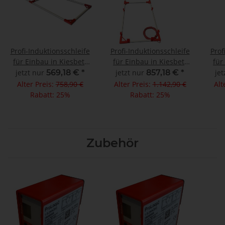
Profi-Induktionsschleife
Profi-Induktionsschleife
Prof
für Einbau in Kiesbett
für Einbau in Kiesbett
für
195 x 58cm OHNE
300 x 58cm MIT 1x
4
jetzt nur
569,18 €
*
jetzt nur
857,18 €
*
jet
Teilung
Teilung
Alter Preis:
758,90 €
Alter Preis:
1.142,90 €
Alt
Rabatt:
25%
Rabatt:
25%
Zubehör