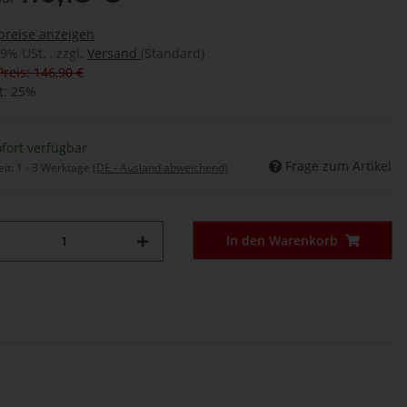
preise anzeigen
19% USt. , zzgl.
Versand
(Standard)
Preis: 146,90 €
t:
25%
fort verfügbar
Frage zum Artikel
eit:
1 - 3 Werktage
(DE - Ausland abweichend)
In den Warenkorb