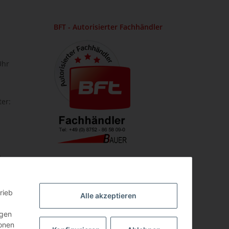
BFT - Autorisierter Fachhändler
Uhr
ter:
lar
rieb
Alle akzeptieren
.
ngen
ionen