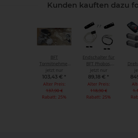
Kunden kauften dazu fo
BFT
Endschalter für
Tormitnehmer
BFT Phobos,
Dreh
Phobos BT L / N
jetzt nur
jetzt nur
Faber
24V 
j
BT L / NBT / L
(Neu+A25+A40)
KIT B25 2-f
103,43 €
*
89,18 €
*
84
230V
+ 1 
Alter Preis:
Alter Preis:
Alt
137,90 €
118,90 €
1.
Rabatt:
25%
Rabatt:
25%
Rab