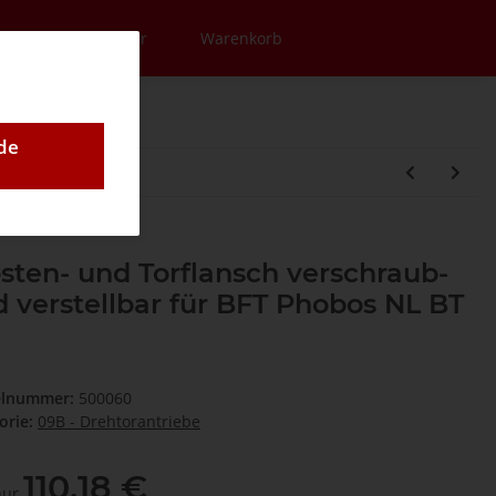
en
Newsletter
Warenkorb
de
sten- und Torflansch verschraub-
 verstellbar für BFT Phobos NL BT
elnummer:
500060
orie:
09B - Drehtorantriebe
110,18 €
 nur