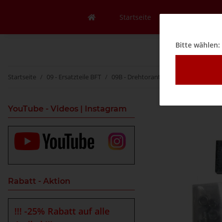
Startseite
Mein Konto
Bitte wählen:
Startseite
09 - Ersatzteile BFT
09B - Drehtorantriebe
Pfosten- un
YouTube - Videos | Instagram
Rabatt - Aktion
!!! -25% Rabatt auf alle