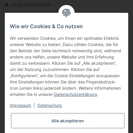
☎️ +49 (0) 8752 8658090
per Fax: +49 (0) 8752 - 9599
Wie wir Cookies & Co nutzen
oder über unser
Kontaktformular
BFT - Autorisierter Fachhändler
Wir verwenden Cookies, um Ihnen ein optimales Erlebnis
unserer Website zu bieten. Dazu zählen Cookies, die für
den Betrieb der Seite technisch notwendig sind, während
andere uns helfen, unsere Website und Ihre Erfahrung
damit zu verbessern. Klicken Sie auf „Alle akzeptieren“,
um der Nutzung zuzustimmen. Klicken Sie auf
„Konfigurieren“, um die Cookie-Einstellungen anzupassen.
Ihre Einstellungen können Sie über das Fingerabdruck-
Icon (unten links) jederzeit ändern. Weitere Informationen
erhalten Sie in unserer
Datenschutzerklärung
.
Impressum
|
Datenschutz
Alle akzeptieren