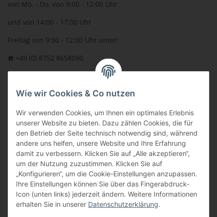
von Mo. - Do. von 9:00 - 12:00 Uhr
und von 14:00 - 17:00 Uhr
Freitag von 9:00 - 12:00 Uhr unter:
☎️ +49 (0) 8752 8658090
per Fax: +49 (0) 8752 - 9599
Wie wir Cookies & Co nutzen
oder über unser
Kontaktformular
BFT - Autorisierter Fachhändler
Wir verwenden Cookies, um Ihnen ein optimales Erlebnis
unserer Website zu bieten. Dazu zählen Cookies, die für
den Betrieb der Seite technisch notwendig sind, während
andere uns helfen, unsere Website und Ihre Erfahrung
damit zu verbessern. Klicken Sie auf „Alle akzeptieren“,
um der Nutzung zuzustimmen. Klicken Sie auf
„Konfigurieren“, um die Cookie-Einstellungen anzupassen.
Ihre Einstellungen können Sie über das Fingerabdruck-
Icon (unten links) jederzeit ändern. Weitere Informationen
erhalten Sie in unserer
Datenschutzerklärung
.