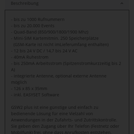
Beschreibung
- bis zu 1000 Rufnummern
- bis zu 20.000 Events
- Quad-Band (850/900/1800/1900 Mhz)
- Mini-SIM Kartemitmin. 250 Speicherplätze
(GSM-Karte ist nicht imLieferumfang enthalten)
- 12 bis 24 V DC / 14,7 bis 24 V AC
- 40mA Ruhestrom
- bis 250mA Arbeitsstrom (Spitzenstromkurzzeitig bis 2
A)
- integrierte Antenne, optional externe Antenne
möglich
- 126 x 85 x 35mm
- inkl. EASYSET Software
GSW2 plus ist eine günstige und einfach zu
bedienende Lösung für eine Vielzahl von
Anwendungen in der Zufahrts- und Zutrittskontrolle.
Sie geben den Zugang über Ihr Telefon (Festnetz oder
Mobilfunk) frei, ohne dass Anrufkosten entstehen,