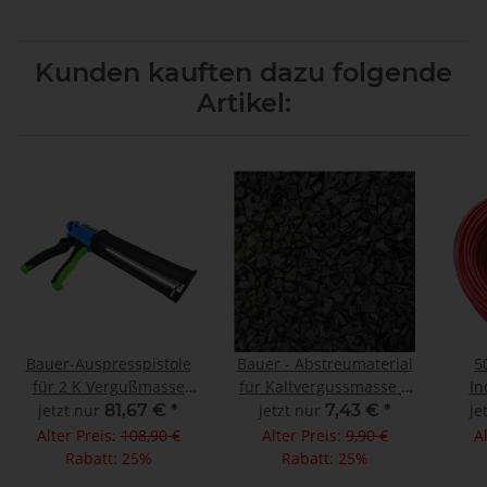
Kunden kauften dazu folgende
Artikel:
Bauer-Auspresspistole
Bauer - Abstreumaterial
5
für 2 K Vergußmasse
für Kaltvergussmasse 1
In
425g
Liter
1,5q
jetzt nur
81,67 €
*
jetzt nur
7,43 €
*
je
Alter Preis:
108,90 €
Alter Preis:
9,90 €
A
Rabatt:
25%
Rabatt:
25%