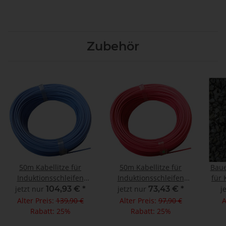
Zubehör
50m Kabellitze für
50m Kabellitze für
Baue
Induktionsschleifen
Induktionsschleifen
für 
1,5qmm feindrähtig für
1,5qmm feindrähtig für
jetzt nur
104,93 €
*
jetzt nur
73,43 €
*
j
Heißverguss
Kaltverguss
Alter Preis:
139,90 €
Alter Preis:
97,90 €
A
Rabatt:
25%
Rabatt:
25%