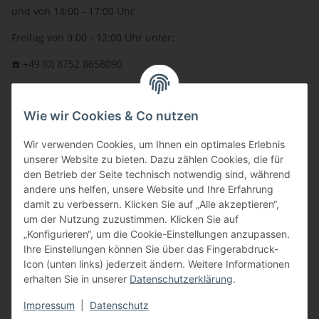
und von 14:00 - 17:00 Uhr
Freitag von 9:00 - 12:00 Uhr unter:
☎️ +49 (0) 8752 8658090
per Fax: +49 (0) 8752 - 9599
Wie wir Cookies & Co nutzen
oder über unser
Kontaktformular
BFT - Autorisierter Fachhändler
Wir verwenden Cookies, um Ihnen ein optimales Erlebnis
unserer Website zu bieten. Dazu zählen Cookies, die für
den Betrieb der Seite technisch notwendig sind, während
andere uns helfen, unsere Website und Ihre Erfahrung
damit zu verbessern. Klicken Sie auf „Alle akzeptieren“,
um der Nutzung zuzustimmen. Klicken Sie auf
„Konfigurieren“, um die Cookie-Einstellungen anzupassen.
Ihre Einstellungen können Sie über das Fingerabdruck-
Icon (unten links) jederzeit ändern. Weitere Informationen
erhalten Sie in unserer
Datenschutzerklärung
.
Impressum
|
Datenschutz