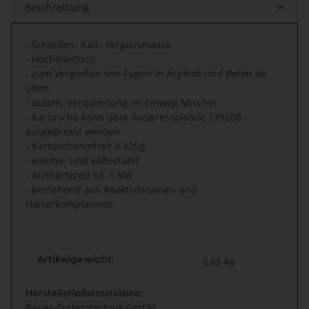
Beschreibung
- Schleifen- Kalt- Vergussmasse
- Hochelastisch
- zum Vergießen von Fugen in Asphalt und Beton ab
2mm
- autom. Verquierlung im Einweg Mischer
- Kartusche kann über Auspresspistole 139208
ausgepresst werden
- Kartuscheninhalt à 425g
- wärme- und kältestabil
- Aushärtezeit ca. 1 Std
- bestehend aus Reaktivbitumen und
Härterkomponente
Artikelgewicht:
0,65
kg
Herstellerinformationen:
Bauer-Systemtechnik GmbH