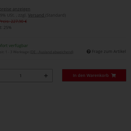
preise anzeigen
19% USt. , zzgl.
Versand
(Standard)
Preis: 227,90 €
t:
25%
fort verfügbar
Frage zum Artikel
eit:
1 - 3 Werktage
(DE - Ausland abweichend)
In den Warenkorb