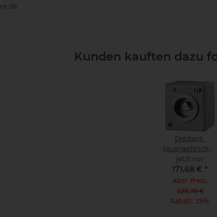
re.de
Kunden kauften dazu fo
Dreikant-
Feuerwehrschalt
jetzt nur
AP 1S/1Ö
171,68 €
*
Alter Preis:
228,90 €
Rabatt:
25%