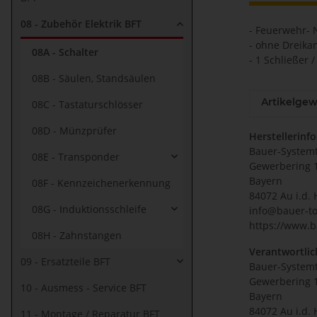
08 - Zubehör Elektrik BFT
- Feuerwehr- 
- ohne Dreika
08A - Schalter
- 1 Schließer /
08B - Säulen, Standsäulen
Artikelgew
08C - Tastaturschlösser
08D - Münzprüfer
Herstellerinf
Bauer-System
08E - Transponder
Gewerbering 
Bayern
08F - Kennzeichenerkennung
84072 Au i.d. 
08G - Induktionsschleife
info@bauer-to
https://www.b
08H - Zahnstangen
Verantwortlic
09 - Ersatzteile BFT
Bauer-System
Gewerbering 
10 - Ausmess - Service BFT
Bayern
84072 Au i.d. 
11 - Montage / Reparatur BFT