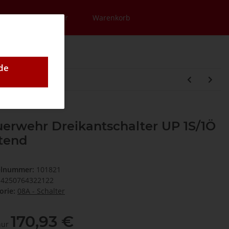
en
Newsletter
Warenkorb
de
erwehr Dreikantschalter UP 1S/1Ö
tend
elnummer:
101821
4250764322122
orie:
08A - Schalter
170,93 €
 nur