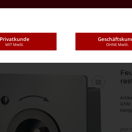
Kontakt
Über Uns
E-Mail
Montageleistung
Privatkunde
Geschäftskun
MIT MwSt.
OHNE MwSt.
eikantschalter UP 1S/1Ö rastend
Feu
ras
Artik
GTIN:
Kateg
jetzt