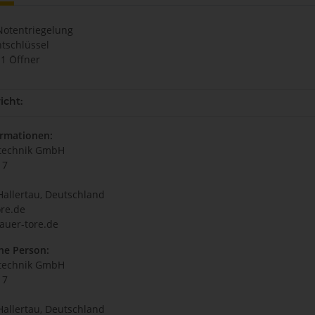
Notentriegelung
ntschlüssel
 1 Öffner
icht:
ormationen:
technik GmbH
17
Hallertau, Deutschland
re.de
auer-tore.de
he Person:
technik GmbH
17
Hallertau, Deutschland