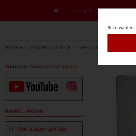
Startseite
Mein Konto
Bitte wählen:
Startseite
08 - Zubehör Elektrik BFT
08A - Schalter
Feuerwehr Dr
YouTube - Videos | Instagram
Rabatt - Aktion
!!! -25% Rabatt auf alle