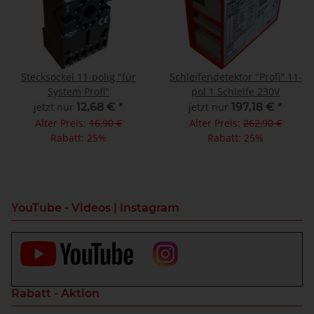
Stecksockel 11-polig "für
Schleifendetektor "Profi" 11-
System Profi"
pol 1 Schleife 230V
jetzt nur
12,68 €
*
jetzt nur
197,18 €
*
Alter Preis:
16,90 €
Alter Preis:
262,90 €
Rabatt:
25%
Rabatt:
25%
YouTube - Videos | Instagram
Rabatt - Aktion