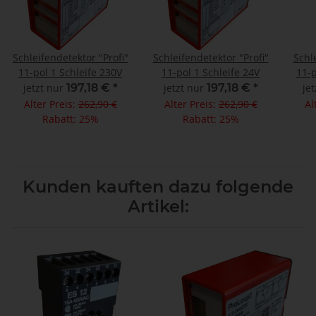
Schleifendetektor "Profi"
Schleifendetektor "Profi"
Schl
11-pol 1 Schleife 230V
11-pol 1 Schleife 24V
11-p
jetzt nur
197,18 €
*
jetzt nur
197,18 €
*
je
Alter Preis:
262,90 €
Alter Preis:
262,90 €
Al
Rabatt:
25%
Rabatt:
25%
Kunden kauften dazu folgende
Artikel: