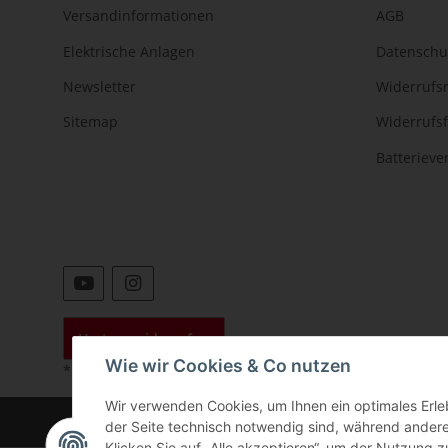
Versandinformationen
AGB
Elektrische Anlagen
Datenschu
Newsletter
Widerrufs
Sitemap
Widerrufs
Batteriev
Vertrag widerrufen
Wie wir Cookies & Co nutzen
* Alle Preise inkl. gesetzlicher USt., zzgl.
Versand
Wir verwenden Cookies, um Ihnen ein optimales Erleb
©
der Seite technisch notwendig sind, während andere
Klicken Sie auf „Alle akzeptieren“, um der Nutzung z