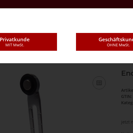
Kontakt
Über Uns
E-Mail
Montageleistung
Privatkunde
Geschäftskun
MIT MwSt.
OHNE MwSt.
1S/1Ö 400V/3A
End
Artik
GTIN:
Kateg
jetzt