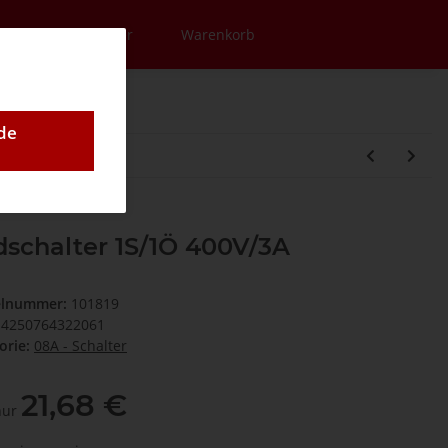
en
Newsletter
Warenkorb
de
schalter 1S/1Ö 400V/3A
elnummer:
101819
4250764322061
orie:
08A - Schalter
21,68 €
 nur