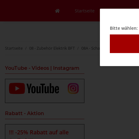
Startseite
Mein Konto
Bitte wählen:
Startseite
08 - Zubehör Elektrik BFT
08A - Schalter
Endschalter 
YouTube - Videos | Instagram
Rabatt - Aktion
!!! -25% Rabatt auf alle