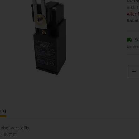
Netto
inkl. 
Alter 
Rabat
So
Lieferz
ung
hebel verstellb.
0 - 80mm