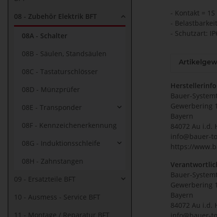
- Kontakt = 1S
08 - Zubehör Elektrik BFT
- Belastbarkei
- Schutzart: I
08A - Schalter
08B - Säulen, Standsäulen
Artikelgew
08C - Tastaturschlösser
Herstellerinf
08D - Münzprüfer
Bauer-System
Gewerbering 
08E - Transponder
Bayern
08F - Kennzeichenerkennung
84072 Au i.d. 
info@bauer-to
08G - Induktionsschleife
https://www.b
08H - Zahnstangen
Verantwortlic
Bauer-System
09 - Ersatzteile BFT
Gewerbering 
Bayern
10 - Ausmess - Service BFT
84072 Au i.d. 
11 - Montage / Reparatur BFT
info@bauer-to