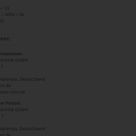
 + 1Ö
t = 400V / 3A
P65
icht:
ormationen:
technik GmbH
17
Hallertau, Deutschland
re.de
auer-tore.de
he Person:
technik GmbH
17
Hallertau, Deutschland
re.de