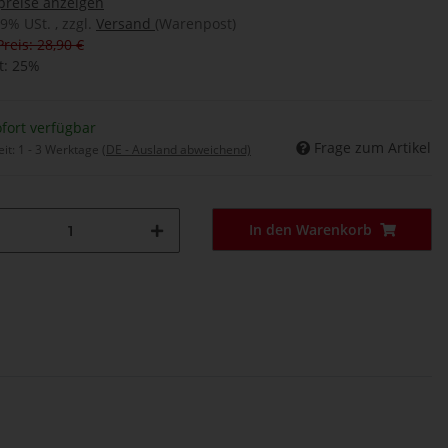
preise anzeigen
19% USt. , zzgl.
Versand
(Warenpost)
Preis: 28,90 €
t:
25%
fort verfügbar
Frage zum Artikel
eit:
1 - 3 Werktage
(DE - Ausland abweichend)
In den Warenkorb