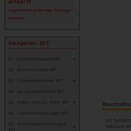
Artikel !!!
Ausgenommen auf Montage / Prüfungen /
Ersatzteile
Kategorien - BFT
01 - Schrankensysteme BFT
02 - Drehtorantriebe BFT
03 - Schiebetorantriebe BFT
04 - Garagentorantriebe BFT
05 - Elektro-Hydraul. Poller BFT
Beschreib
06 - Funkfernsteuerungen BFT
- mit Radstell
07 - Sicherheitseinrichtungen
- Hebelarm 4
BFT