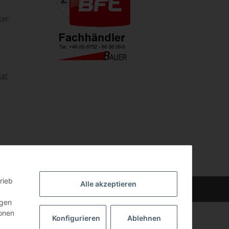
ter:
lar
rieb
Alle akzeptieren
n
.
ngen
ionen
Konfigurieren
Ablehnen