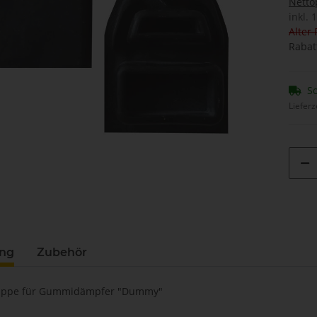
Netto
inkl. 
Alter 
Rabat
So
Lieferz
ung
Zubehör
dkappe für Gummidämpfer "Dummy"