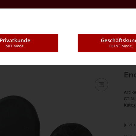
Kontakt
Über Uns
E-Mail
Montageleistung
Privatkunde
Geschäftskun
MIT MwSt.
OHNE MwSt.
ktleisten
07DE - "Dummy" 35/45mm
Endkappe (1 Stück)
End
Artik
GTIN:
Kateg
jetzt