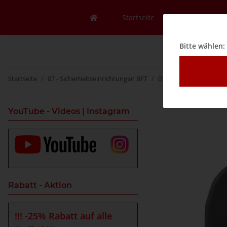
Startseite
Mein Konto
Bitte wählen:
Startseite
07 - Sicherheitseinrichtungen BFT
07D - Sicherheitskonta
YouTube - Videos | Instagram
Rabatt - Aktion
!!! -25% Rabatt auf alle