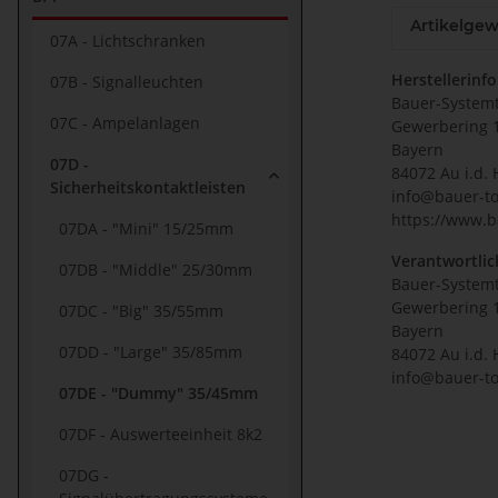
Artikelgew
07A - Lichtschranken
Herstellerinf
07B - Signalleuchten
Bauer-System
07C - Ampelanlagen
Gewerbering 
Bayern
07D -
84072 Au i.d. 
Sicherheitskontaktleisten
info@bauer-to
https://www.b
07DA - "Mini" 15/25mm
Verantwortlic
07DB - "Middle" 25/30mm
Bauer-System
Gewerbering 
07DC - "Big" 35/55mm
Bayern
07DD - "Large" 35/85mm
84072 Au i.d. 
info@bauer-to
07DE - "Dummy" 35/45mm
07DF - Auswerteeinheit 8k2
07DG -