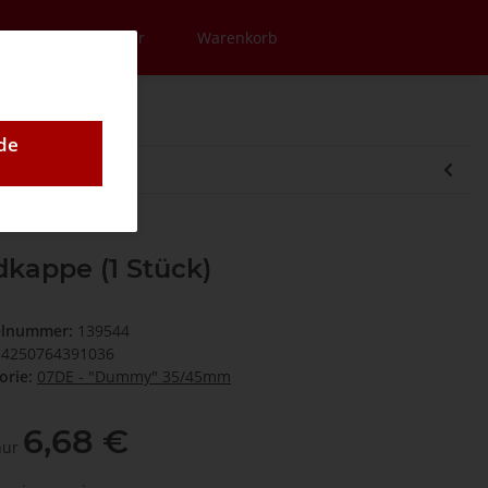
en
Newsletter
Warenkorb
de
kappe (1 Stück)
elnummer:
139544
4250764391036
orie:
07DE - "Dummy" 35/45mm
6,68 €
 nur