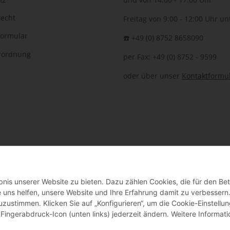
recht
Freitag von 9:00 - 12:00 Uhr un
formular
☎️ +49 (0) 8752 8658090
erordnung
per Fax: +49 (0) 8752 - 9599
oder über unser
Kontaktformu
nis unserer Website zu bieten. Dazu zählen Cookies, die für den Bet
 Bauer-Systemtechnik GmbH - Technische Änderungen und Irrtümer vorbehalte
 uns helfen, unsere Website und Ihre Erfahrung damit zu verbessern
uzustimmen. Klicken Sie auf „Konfigurieren“, um die Cookie-Einstellu
Fingerabdruck-Icon (unten links) jederzeit ändern. Weitere Informat