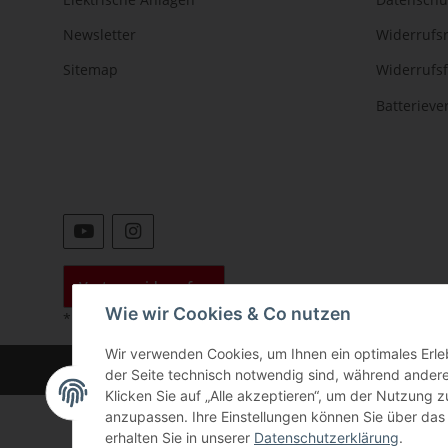
Newsletter
Widerrufs
Sitemap
Widerrufs
Batteriev
Vertrag widerrufen
Wie wir Cookies & Co nutzen
* Alle Preise inkl. gesetzlicher USt., zzgl.
Versand
Wir verwenden Cookies, um Ihnen ein optimales Erleb
©
der Seite technisch notwendig sind, während andere
Klicken Sie auf „Alle akzeptieren“, um der Nutzung z
anzupassen. Ihre Einstellungen können Sie über das 
erhalten Sie in unserer
Datenschutzerklärung
.