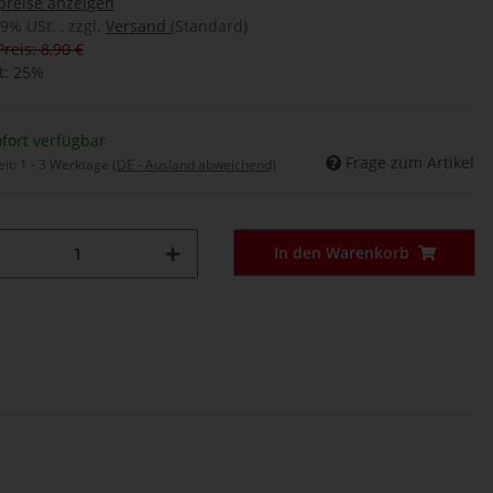
preise anzeigen
19% USt. , zzgl.
Versand
(Standard)
Preis: 8,90 €
t:
25%
fort verfügbar
Frage zum Artikel
eit:
1 - 3 Werktage
(DE - Ausland abweichend)
In den Warenkorb