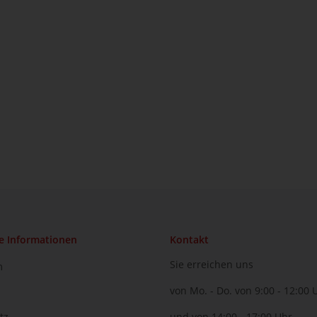
e Informationen
Kontakt
Sie erreichen uns
m
von Mo. - Do. von 9:00 - 12:00 
tz
und von 14:00 - 17:00 Uhr