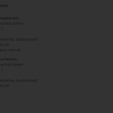
icht:
ormationen:
technik GmbH
17
Hallertau, Deutschland
re.de
auer-tore.de
he Person:
technik GmbH
17
Hallertau, Deutschland
re.de