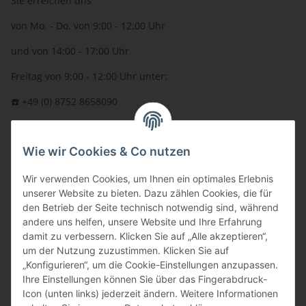
Sie erreichen uns
von Mo. - Do. von 9:00 - 12:00 Uhr
und von 14:00 - 17:00 Uhr
Freitag von 9:00 - 12:00 Uhr unter:
☎️ +49 (0) 8752 8658090
per Fax: +49 (0) 8752 - 9599
Wie wir Cookies & Co nutzen
oder über unser
Kontaktformular
BFT - Autorisierter Fachhändler
Wir verwenden Cookies, um Ihnen ein optimales Erlebnis
unserer Website zu bieten. Dazu zählen Cookies, die für
den Betrieb der Seite technisch notwendig sind, während
andere uns helfen, unsere Website und Ihre Erfahrung
damit zu verbessern. Klicken Sie auf „Alle akzeptieren“,
um der Nutzung zuzustimmen. Klicken Sie auf
„Konfigurieren“, um die Cookie-Einstellungen anzupassen.
Ihre Einstellungen können Sie über das Fingerabdruck-
Icon (unten links) jederzeit ändern. Weitere Informationen