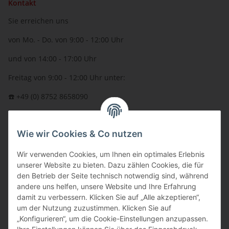
Kontakt
Sie erreichen uns
von Mo. - Do. von 9:00 - 12:00 Uhr
und von 14:00 - 17:00 Uhr
Freitag von 9:00 - 12:00 Uhr unter:
☎️ +49 (0) 8752 8658090
per Fax: +49 (0) 8752 - 9599
Wie wir Cookies & Co nutzen
oder über unser
Kontaktformular
BFT - Autorisierter Fachhändler
Wir verwenden Cookies, um Ihnen ein optimales Erlebnis
unserer Website zu bieten. Dazu zählen Cookies, die für
den Betrieb der Seite technisch notwendig sind, während
andere uns helfen, unsere Website und Ihre Erfahrung
damit zu verbessern. Klicken Sie auf „Alle akzeptieren“,
um der Nutzung zuzustimmen. Klicken Sie auf
„Konfigurieren“, um die Cookie-Einstellungen anzupassen.