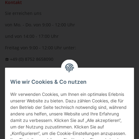
Kontakt
Sie erreichen uns
von Mo. - Do. von 9:00 - 12:00 Uhr
und von 14:00 - 17:00 Uhr
Freitag von 9:00 - 12:00 Uhr unter:
☎️ +49 (0) 8752 8658090
per Fax: +49 (0) 8752 - 9599
Wie wir Cookies & Co nutzen
oder über unser
Kontaktformular
BFT - Autorisierter Fachhändler
Wir verwenden Cookies, um Ihnen ein optimales Erlebnis
unserer Website zu bieten. Dazu zählen Cookies, die für
den Betrieb der Seite technisch notwendig sind, während
andere uns helfen, unsere Website und Ihre Erfahrung
damit zu verbessern. Klicken Sie auf „Alle akzeptieren“,
um der Nutzung zuzustimmen. Klicken Sie auf
„Konfigurieren“, um die Cookie-Einstellungen anzupassen.