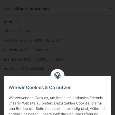
Gesetzliche Informationen
Kontakt
Sie erreichen uns
von Mo. - Do. von 9:00 - 12:00 Uhr
und von 14:00 - 17:00 Uhr
Freitag von 9:00 - 12:00 Uhr unter:
☎️ +49 (0) 8752 8658090
per Fax: +49 (0) 8752 - 9599
Wie wir Cookies & Co nutzen
oder über unser
Kontaktformular
BFT - Autorisierter Fachhändler
Wir verwenden Cookies, um Ihnen ein optimales Erlebnis
unserer Website zu bieten. Dazu zählen Cookies, die für
den Betrieb der Seite technisch notwendig sind, während
andere uns helfen, unsere Website und Ihre Erfahrung