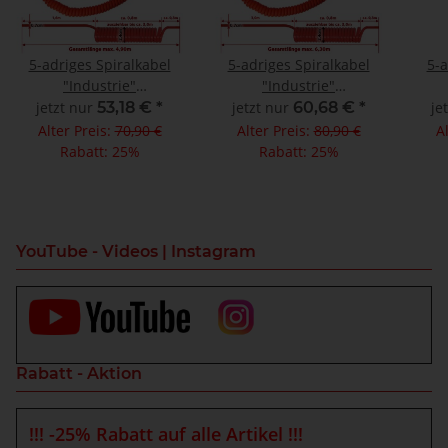
5-adriges Spiralkabel
5-adriges Spiralkabel
5-a
"Industrie"
"Industrie"
Wendelleitung,
Wendelleitung,
jetzt nur
53,18 €
*
jetzt nur
60,68 €
*
je
Gesamtlänge max 4,90m
Gesamtlänge max 6,30m
Gesa
Alter Preis:
70,90 €
Alter Preis:
80,90 €
A
Rabatt:
25%
Rabatt:
25%
YouTube - Videos | Instagram
Rabatt - Aktion
!!! -25% Rabatt auf alle Artikel !!!