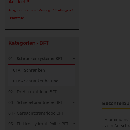
Artikel !!!
Ausgenommen auf Montage / Prüfungen /
Ersatzteile
Kategorien - BFT
01 - Schrankensysteme BFT
01A - Schranken
01B - Schrankenbäume
02 - Drehtorantriebe BFT
03 - Schiebetorantriebe BFT
Beschreib
04 - Garagentorantriebe BFT
- Aluminiumst
05 - Elektro-Hydraul. Poller BFT
- zum Aufsch