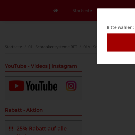
Startseite
Mein Konto
Bitte wählen:
Startseite
01 - Schrankensysteme BFT
01A - Schranken
BFT Alu 
YouTube - Videos | Instagram
Rabatt - Aktion
!!! -25% Rabatt auf alle