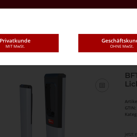
Kontakt
Über Uns
E-Mail
Montageleistung
Privatkunde
Geschäftskun
MIT MwSt.
OHNE MwSt.
Ständerpaar für Lichtschranke Desme/Thea/Compacta
BFT
Li
Artik
GTIN:
Kateg
jetzt