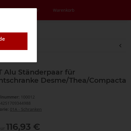
en
Newsletter
Warenkorb
de
 Alu Ständerpaar für
chtschranke Desme/Thea/Compacta
elnummer:
100012
4251709344988
orie:
01A - Schranken
116,93 €
 nur