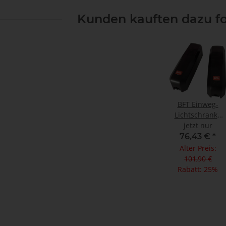
Kunden kauften dazu fo
BFT Einweg-
Lichtschranke
Compacta A20-
jetzt nur
180 (1 Paar)
76,43 €
*
Alter Preis:
101,90 €
Rabatt:
25%