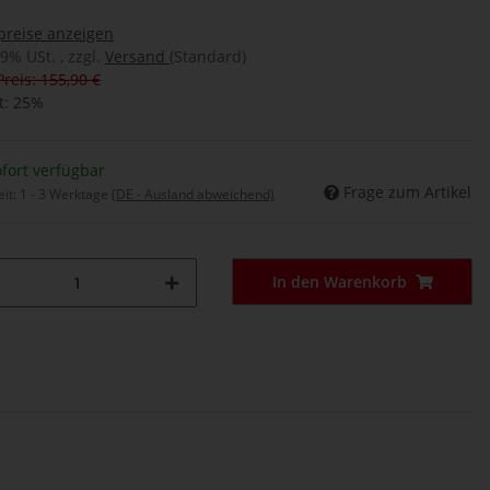
preise anzeigen
19% USt. , zzgl.
Versand
(Standard)
Preis: 155,90 €
t:
25%
fort verfügbar
Frage zum Artikel
eit:
1 - 3 Werktage
(DE - Ausland abweichend)
In den Warenkorb