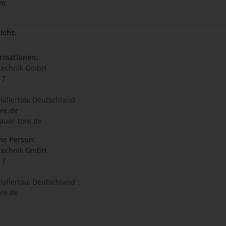
cm
icht:
ormationen:
technik GmbH
17
Hallertau, Deutschland
re.de
auer-tore.de
he Person:
technik GmbH
17
Hallertau, Deutschland
re.de