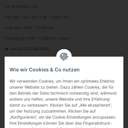
Sie erreichen uns
von Mo. - Do. von 9:00 - 12:00 Uhr
und von 14:00 - 17:00 Uhr
Freitag von 9:00 - 12:00 Uhr unter:
☎️ +49 (0) 8752 8658090
per Fax: +49 (0) 8752 - 9599
Wie wir Cookies & Co nutzen
oder über unser
Kontaktformular
BFT - Autorisierter Fachhändler
Wir verwenden Cookies, um Ihnen ein optimales Erlebnis
unserer Website zu bieten. Dazu zählen Cookies, die für
den Betrieb der Seite technisch notwendig sind, während
andere uns helfen, unsere Website und Ihre Erfahrung
damit zu verbessern. Klicken Sie auf „Alle akzeptieren“,
um der Nutzung zuzustimmen. Klicken Sie auf
„Konfigurieren“, um die Cookie-Einstellungen anzupassen.
Ihre Einstellungen können Sie über das Fingerabdruck-