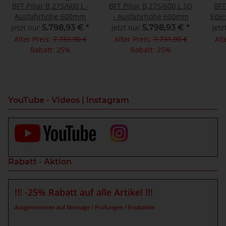
BFT Pillar B 275/600 L -
BFT Pillar B 275/600 L SD
BFT
Ausfahrhöhe 600mm
- Ausfahrhöhe 600mm
Edelstahl
jetzt nur
5.798,93 €
*
jetzt nur
5.798,93 €
*
jetz
Alter Preis:
7.731,90 €
Alter Preis:
7.731,90 €
Alt
Rabatt:
25%
Rabatt:
25%
YouTube - Videos | Instagram
Rabatt - Aktion
!!! -25% Rabatt auf alle Artikel !!!
Ausgenommen auf Montage / Prüfungen / Ersatzteile