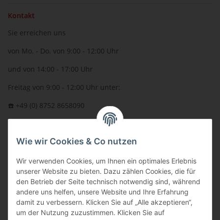
Kontakt
Sie erreichen uns
von Mo. - Do. von 9:00 - 12:00 Uhr
und von 14:00 - 17:00 Uhr
Freitag von 9:00 - 12:00 Uhr unter:
☎️ +49 (0) 8752 8658090
per Fax: +49 (0) 8752 - 9599
Wie wir Cookies & Co nutzen
oder über unser
Kontaktformular
BFT - Autorisierter Fachhändler
Wir verwenden Cookies, um Ihnen ein optimales Erlebnis
unserer Website zu bieten. Dazu zählen Cookies, die für
den Betrieb der Seite technisch notwendig sind, während
andere uns helfen, unsere Website und Ihre Erfahrung
damit zu verbessern. Klicken Sie auf „Alle akzeptieren“,
um der Nutzung zuzustimmen. Klicken Sie auf