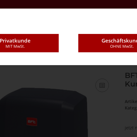
Kontakt
Über Uns
E-Mail
Montageleistung
Privatkunde
Geschäftskun
MIT MwSt.
OHNE MwSt.
os Ultra BT A400/A600 Kunststoffhaube
BF
Ku
Artik
Kateg
jetzt