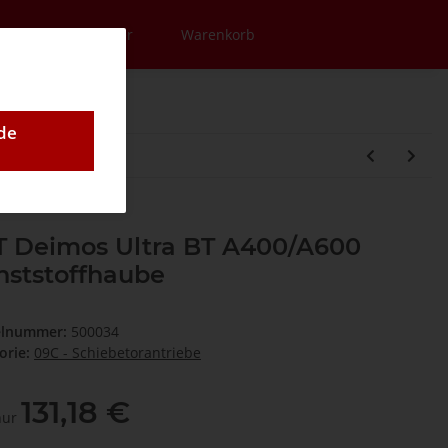
en
Newsletter
Warenkorb
de
T Deimos Ultra BT A400/A600
nststoffhaube
elnummer:
500034
orie:
09C - Schiebetorantriebe
131,18 €
 nur