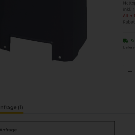
Netto
inkl. 
Alter 
Rabat
So
Lieferz
nfrage (1)
-Anfrage