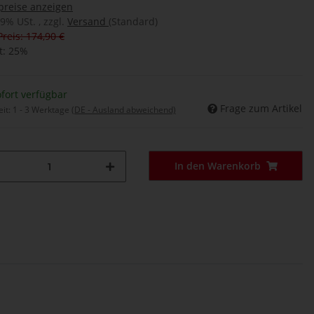
preise anzeigen
19% USt. , zzgl.
Versand
(Standard)
Preis: 174,90 €
t:
25%
fort verfügbar
Frage zum Artikel
eit:
1 - 3 Werktage
(DE - Ausland abweichend)
In den Warenkorb