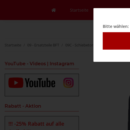
Startseite
Mein Konto
Bitte wählen:
Startseite
09 - Ersatzteile BFT
09C - Schiebetorantriebe
BFT Deim
YouTube - Videos | Instagram
Rabatt - Aktion
!!! -25% Rabatt auf alle